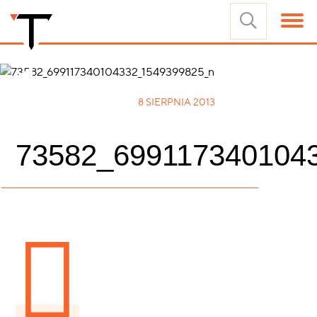
8 SIERPNIA 2013
73582_699117340104