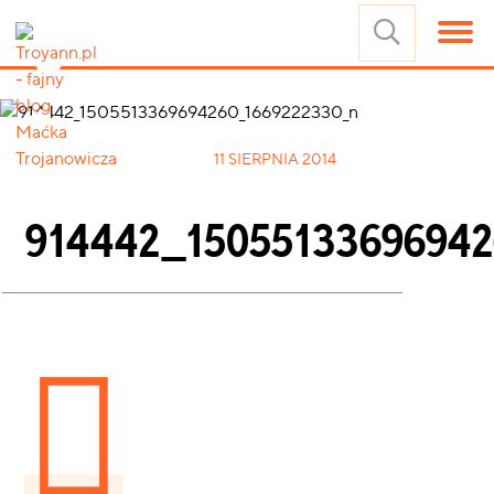
11 SIERPNIA 2014
914442_1505513369694