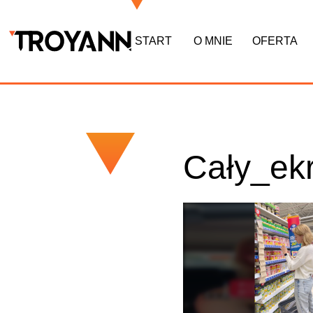
START
O MNIE
OFERTA
Cały_ek