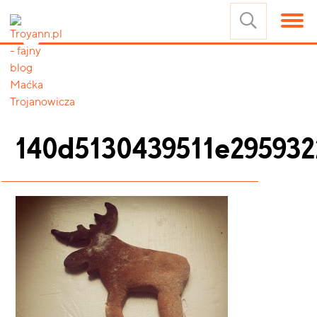
140d5130439511e29593