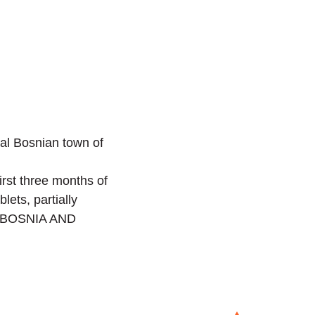
al Bosnian town of
rst three months of
ets, partially
c (BOSNIA AND