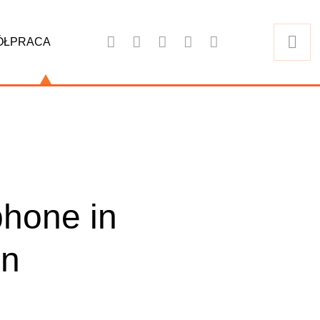
ÓŁPRACA
phone in
on