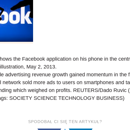
ows the Facebook application on his phone in the centr
illustration, May 2, 2013.
e advertising revenue growth gained momentum in the fi
al network sold more ads to users on smartphones and tabl
pending which weighed on profits. REUTERS/Dado Ruvi
ags: SOCIETY SCIENCE TECHNOLOGY BUSINESS)
SPODOBAŁ CI SIĘ TEN ARTYKUŁ?