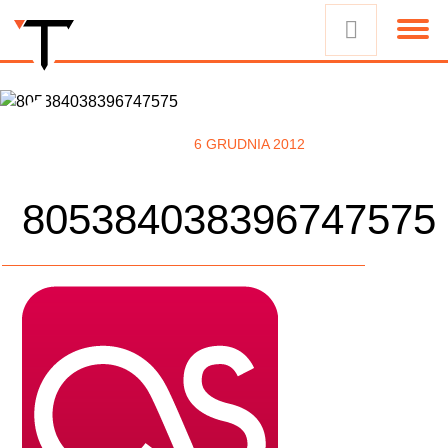
6 GRUDNIA 2012
805384038396747575