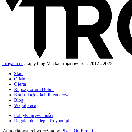
Troyann.pl
- fajny blog Maćka Trojanowicza - 2012 - 2026
Start
O Mnie
Oferta
Repozytorium Dobra
Konsultacje dla influencerów
Blog
Współpraca
Polityka prywatności
Regulamin sklepu Troyann.pl
Zaprojektowano i wdrożono w
Pixels On Fire.pl