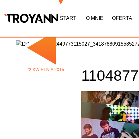
START
O MNIE
OFERTA
22 KWIETNIA 2015
110487