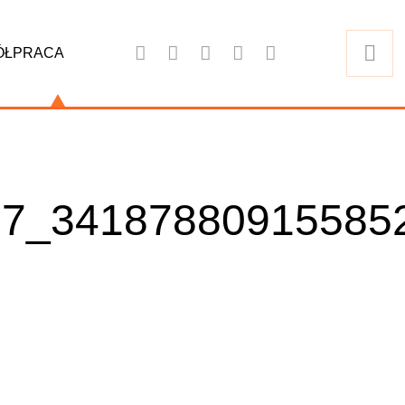
ÓŁPRACA
27_34187880915585