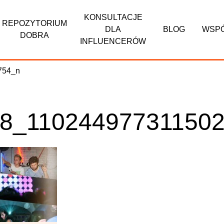
KONSULTACJE
REPOZYTORIUM
DLA
BLOG
WSP
DOBRA
INFLUENCERÓW
78_11024497731150