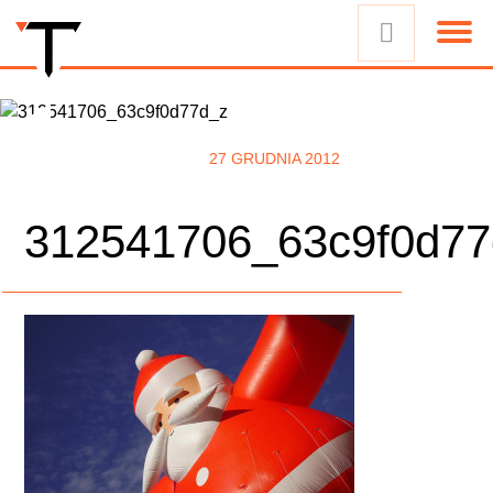
27 GRUDNIA 2012
312541706_63c9f0d77