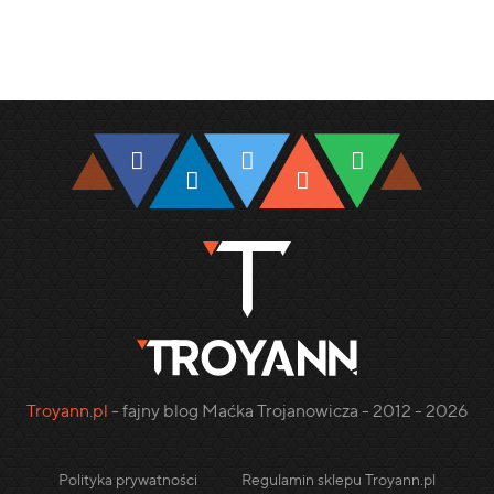
Troyann.pl
- fajny blog Maćka Trojanowicza - 2012 - 2026
Polityka prywatności
Regulamin sklepu Troyann.pl