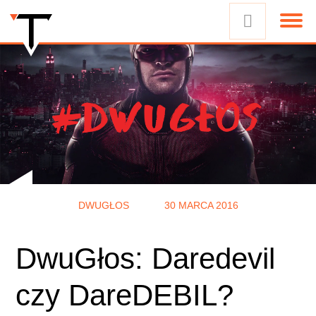
DWUGŁOS
30 MARCA 2016
DwuGłos: Daredevil
czy DareDEBIL?