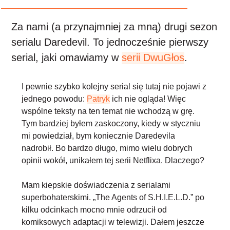
Za nami (a przynajmniej za mną) drugi sezon
serialu Daredevil. To jednocześnie pierwszy
serial, jaki omawiamy w
serii DwuGłos
.
I pewnie szybko kolejny serial się tutaj nie pojawi z
jednego powodu:
Patryk
ich nie ogląda! Więc
wspólne teksty na ten temat nie wchodzą w grę.
Tym bardziej byłem zaskoczony, kiedy w styczniu
mi powiedział, bym koniecznie Daredevila
nadrobił. Bo bardzo długo, mimo wielu dobrych
opinii wokół, unikałem tej serii Netflixa. Dlaczego?
Mam kiepskie doświadczenia z serialami
superbohaterskimi. „The Agents of S.H.I.E.L.D.” po
kilku odcinkach mocno mnie odrzucił od
komiksowych adaptacji w telewizji. Dałem jeszcze