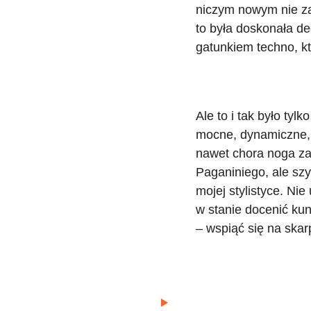
niczym nowym nie z
to była doskonała dec
gatunkiem techno, k
Ale to i tak było tyl
mocne, dynamiczne, a
nawet chora noga za
Paganiniego
, ale sz
mojej stylistyce. Ni
w stanie docenić kun
– wspiąć się na skar