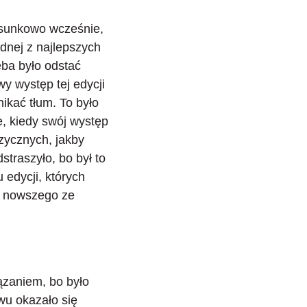
tosunkowo wcześnie,
ednej z najlepszych
eba było odstać
y występ tej edycji
nikać tłum. To było
e, kiedy swój występ
zycznych, jakby
traszyło, bo był to
 edycji, których
e nowszego ze
ązaniem, bo było
wu okazało się