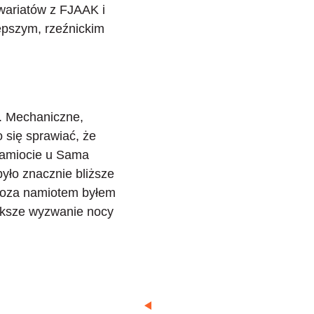
wariatów z
FJAAK
i
lepszym, rzeźnickim
. Mechaniczne,
 się sprawiać, że
namiocie u
Sama
yło znacznie bliższe
ś poza namiotem byłem
iększe wyzwanie nocy