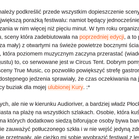
należy podkreślić przede wszystkim dopieszczenie scen
jwiększą porażką festiwalu: namiot będący jednocześnie
ania w nim więcej niż pięciu minut. W tym roku organiza
u
, sceny która zadebiutowała na
poprzedniej edycji
, a to
a mały) z otwartymi na świeże powietrze bocznymi ścia
ę, która poziomem muzycznym zaczyna przerastać (wiado
stu) to, co serwowane jest w Circus Tent. Dobrym pom
 sceny True Music,
co pozwoliło powiększyć strefę gastr
dostępnego jedzenia sprawiały, że czas oczekiwania na 
cy buziak dla mojej
ulubionej Kury
. :*
ch, ale nie w kierunku Audioriver, a bardziej władz Pło
iasta na plażę
na wszystkich szlakach. Osobie, która kuś
na których dodatkowo siedzą biforujące osoby bywa ba
nie zauważyć potłuczonego szkła i w nie wejść jedyną z
ie przetrwały, ale ciężko mi sobie wyobrazić festiwal z 