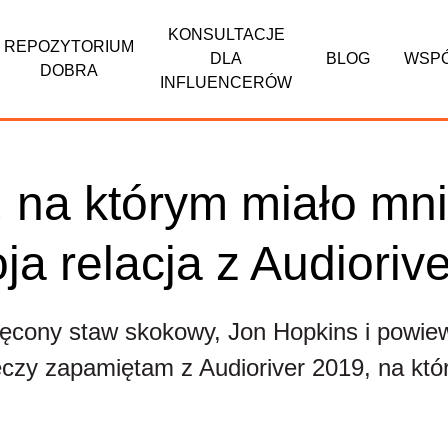
KONSULTACJE
REPOZYTORIUM
DLA
BLOG
WSP
DOBRA
INFLUENCERÓW
, na którym miało mni
ja relacja z Audioriv
ręcony staw skokowy, Jon Hopkins i powiew
zeczy zapamiętam z Audioriver 2019, na kt