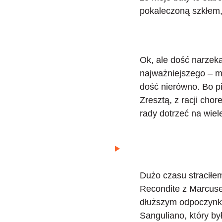
pokaleczoną szkłem
Ok, ale dość narzeka
najważniejszego – m
dość nierówno. Bo pi
Zresztą, z racji cho
rady dotrzeć na wiel
Dużo czasu straciłem
Recondite z Marcus
dłuższym odpoczynku
Sanguliano
, który b