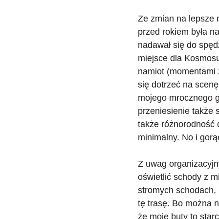
Ze zmian na lepsze 
przed rokiem była na
nadawał się do spędz
miejsce dla Kosmos
namiot (momentami z
się dotrzeć na scen
mojego mrocznego gu
przeniesienie także
także różnorodność 
minimalny. No i gorą
Z uwag organizacyjny
oświetlić schody z m
stromych schodach, 
tę trasę. Bo można 
że moje buty to starc