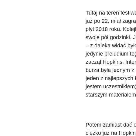
Tutaj na teren festi
już po 22, miał zagra
płyt 2018 roku. Kole
swoje pół godzinki. 
– z daleka widać był
jedynie preludium t
zaczął Hopkins. Int
burza była jednym z 
jeden z najlepszych k
jestem uczestnikiem
starszym materiałem,
Potem zamiast dać o
ciężko już na Hopk