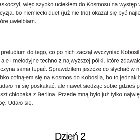
askoczył, więc szybko uciekłem do Kosmosu na występ 
yzja, bo niemiecki duet (już nie trio) okazał się być naj
tóre uwielbiam.
ko preludium do tego, co po nich zaczął wyczyniać
Kobosil
le i melodyjne techno z najwyższej półki, które zdawało
czyna sama tupać. Sprawdziłem jeszcze co słychać w 
ybko cofnąłem się na Kosmos do Kobosila, bo to jednak b
e udało mi się poskakać, ale nawet siedząc sobie gdzie
szt chłopaka z Berlina. Przede mną było już tylko najw
pę. Udało się.
Dzień 2