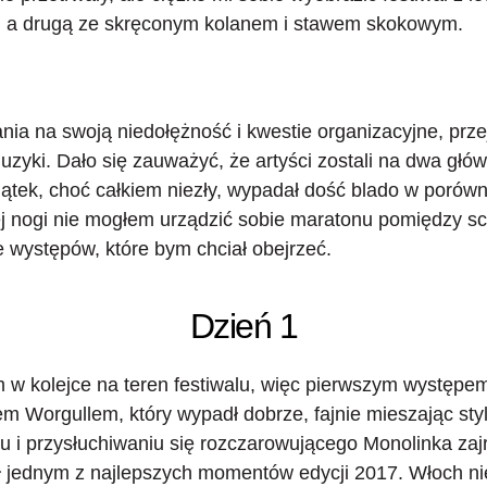
, a drugą ze skręconym kolanem i stawem skokowym.
nia na swoją niedołężność i kwestie organizacyjne,
prz
uzyki
. Dało się zauważyć, że artyści zostali na dwa głów
ątek, choć całkiem niezły, wypadał dość blado w porówn
rej nogi nie mogłem urządzić sobie maratonu pomiędzy s
e występów, które bym chciał obejrzeć.
Dzień 1
 w kolejce na teren festiwalu, więc pierwszym występem
em Worgullem
, który wypadł dobrze, fajnie mieszając sty
 i przysłuchiwaniu się rozczarowującego
Monolinka
zaj
ył jednym z najlepszych momentów edycji 2017. Włoch nie