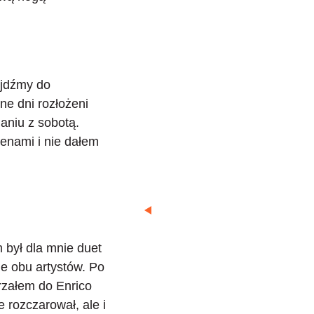
ejdźmy do
ne dni rozłożeni
aniu z sobotą.
cenami i nie dałem
 był dla mnie duet
le obu artystów. Po
rzałem do
Enrico
 rozczarował, ale i