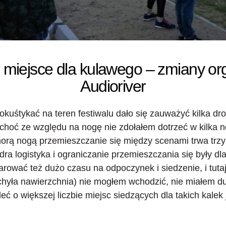
ie miejsce dla kulawego – zmiany or
Audioriver
dokuśtykać na teren festiwalu dało się zauważyć kilka d
, choć ze względu na nogę nie zdołałem dotrzeć w kilka
chorą nogą przemieszczanie się między scenami trwa trzyk
ra logistyka i ograniczanie przemieszczania się były dla
rować też dużo czasu na odpoczynek
i siedzenie, i tut
ochyła nawierzchnia) nie mogłem wchodzić, nie miałem 
ć o większej liczbie miejsc siedzących dla takich kalek j