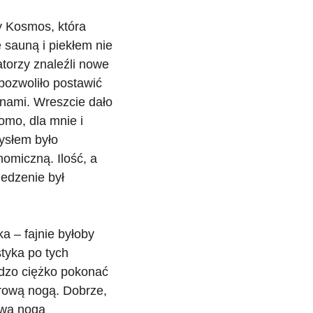
y Kosmos, która
 sauną i piekłem nie
torzy znaleźli
nowe
 pozwoliło postawić
nami. Wreszcie dało
mo, dla mnie i
ysłem było
onomiczną
. Ilość, a
jedzenie był
cka –
fajnie byłoby
tyka po tych
rdzo ciężko pokonać
drową nogą. Dobrze,
lewą nogą