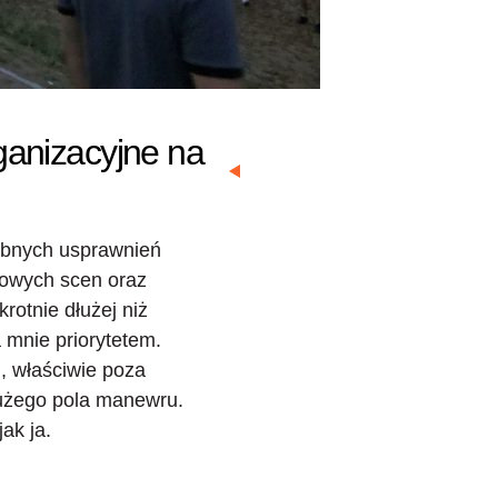
ganizacyjne na
robnych usprawnień
 nowych scen oraz
rotnie dłużej niż
 mnie priorytetem.
aj, właściwie poza
dużego pola manewru.
ak ja.