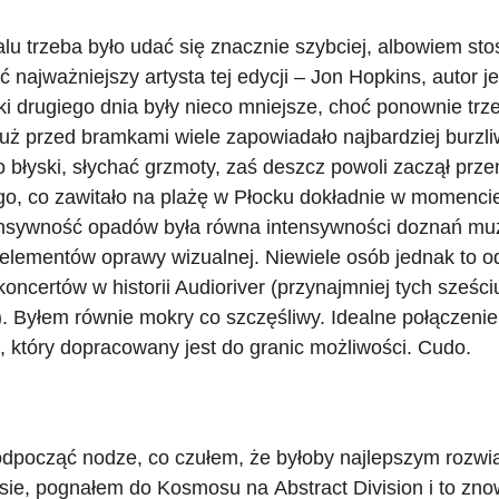
walu trzeba było udać się znacznie szybciej, albowiem s
ć najważniejszy artysta tej edycji –
Jon Hopkins
, autor j
jki drugiego dnia były nieco mniejsze, choć ponownie trz
Już przed bramkami wiele zapowiadało najbardziej burzliw
o błyski, słychać grzmoty, zaś deszcz powoli zaczął prze
ego, co zawitało na plażę w Płocku dokładnie w momenci
ensywność opadów była równa intensywności doznań mu
elementów oprawy wizualnej. Niewiele osób jednak to ods
oncertów w historii Audioriver (przynajmniej tych sześciu
). Byłem równie mokry co szczęśliwy. Idealne połączeni
 który dopracowany jest do granic możliwości. Cudo.
dpocząć nodze, co czułem, że byłoby najlepszym rozwi
insie, pognałem do Kosmosu na
Abstract Division
i to zno