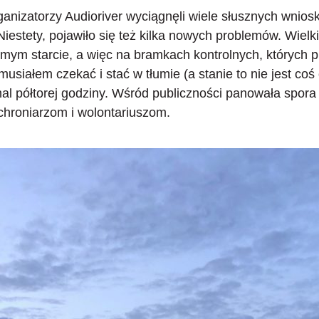
rganizatorzy Audioriver wyciągnęli wiele słusznych wnios
Niestety, pojawiło się też kilka nowych problemów.
Wielk
amym starcie, a więc na bramkach kontrolnych, których 
 musiałem czekać i stać w tłumie (a stanie to nie jest co
mal półtorej godziny. Wśród publiczności panowała spor
ochroniarzom i wolontariuszom.