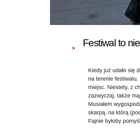
Festiwal to n
Kiedy już udało się 
na terenie festiwalu
miejsc. Niestety, z 
zazwyczaj, także mąd
Musiałem wygospoda
skarpą, na którą (p
Fajnie byłoby pomyśle