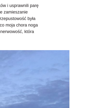
ków i usprawnili parę
ie zamieszanie
przepustowość była
ś co moja chora noga
a nerwowość, która