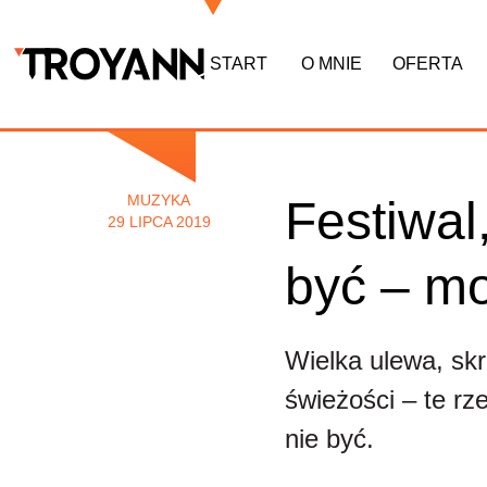
START
O MNIE
OFERTA
MUZYKA
Festiwal
29 LIPCA 2019
być – mo
Wielka ulewa, sk
świeżości – te r
nie być.