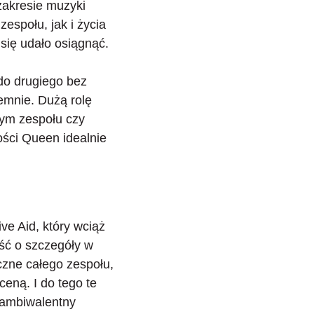
akresie muzyki
espołu, jak i życia
 się udało osiągnąć.
do drugiego bez
jemnie.
Dużą rolę
czym zespołu czy
ości Queen idealnie
ive Aid, który wciąż
ść o szczegóły w
czne całego zespołu,
ceną. I do tego te
 ambiwalentny