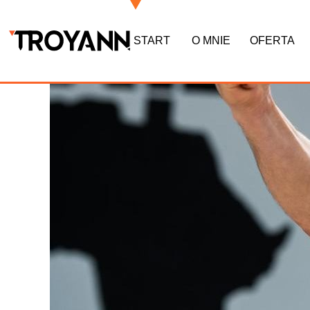
START
O MNIE
OFERTA