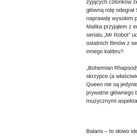
żyjących członków ze
główną rolę odegrał 
naprawdę wysokim po
Malika przyjąłem z 
serialu „Mr Robot” u
ostatnich filmów z s
innego kalibru?
„Bohemian Rhapsody”
skrzypce (a właściwi
Queen nie są jedyni
prywatne głównego b
muzycznymi aspektami
Balans – to słowo id