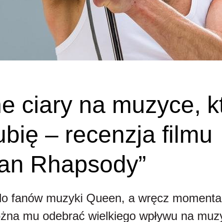
 ciary na muzyce, kt
ubię – recenzja filmu
an Rhapsody”
do fanów muzyki Queen, a wręcz momentam
 można mu odebrać wielkiego wpływu na muz