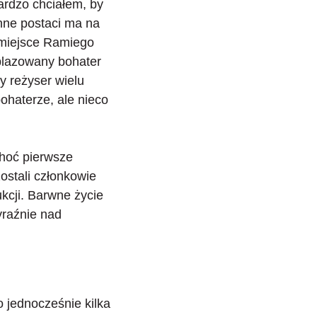
ardzo chciałem, by
nne postaci ma na
 miejsce Ramiego
blazowany bohater
y reżyser wielu
bohaterze, ale nieco
Choć pierwsze
ostali członkowie
kcji. Barwne życie
yraźnie nad
o jednocześnie kilka