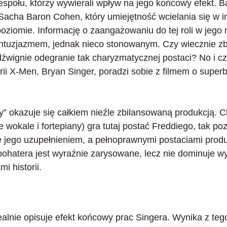
społu, którzy wywierali wpływ na jego końcowy efekt. B
Sacha Baron Cohen, który umiejętność wcielania się w i
ziomie. Informację o zaangażowaniu do tej roli w jego
entuzjazmem, jednak nieco stonowanym.
Czy wiecznie z
dźwignie odegranie tak charyzmatycznej postaci?
No i cz
erii X-Men, Bryan Singer, poradzi sobie z filmem o super
 okazuje się całkiem nieźle zbilansowaną produkcją. 
e wokale i fortepiany) gra tutaj postać Freddiego, tak
poz
e jego uzupełnieniem
, a pełnoprawnymi postaciami produ
ohatera jest wyraźnie zarysowane, lecz nie dominuje w
 historii.
ealnie opisuje efekt końcowy prac Singera. Wynika z teg