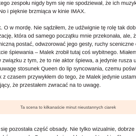
ego zespołu nigdy bym się nie spodziewał, że ich muzyka
No i pięknie brzmiąca w kinie IMAX.
 O w mordę. Nie sądziłem, że udźwignie tę rolę tak dob
ację, która od samego początku mnie przekonała, ale, ż
oniczną postać, odwzorować jego gesty, ruchy sceniczne
cie śpiewania –
Malek zrobił tutaj coś wybitnego
. Miałe
 związku z tym, że to nie aktor śpiewa, a jedynie rusza u
uwagę stosunek Queen do lip syncowania, czemu poświ
 z czasem przywykłem do tego, że Malek jedynie ustami 
jący, że przestałem zwracać na to uwagę.
Ta scena to kilkanaście minut nieustannych ciarek
się pozostała część obsady. Nie tylko wizualnie, dobrze