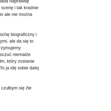
ypada naprawdę
 scenę i tak kradnie
No ale nie można
ochę biograficzny i
i, ale da się to
trzymujemy
poczuć niemalże
m, który zostanie
To ja idę sobie dalej
 czułbym się źle