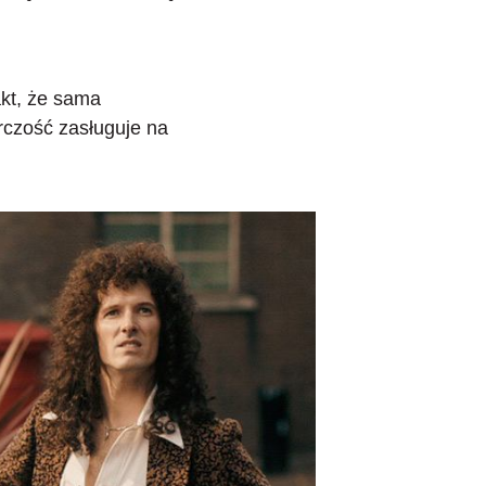
.
akt, że sama
órczość zasługuje na