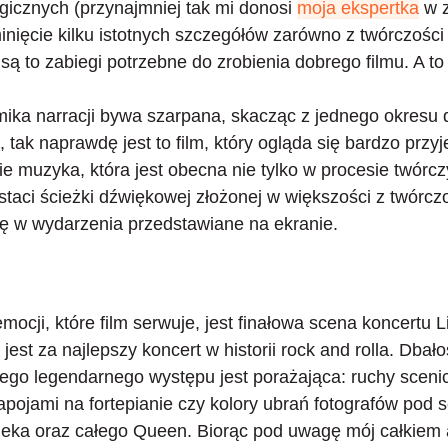
ogicznych (przynajmniej tak mi donosi
moja ekspertka
w z
nięcie kilku istotnych szczegółów zarówno z twórczości z
są to zabiegi potrzebne do zrobienia dobrego filmu. A to
ika narracji bywa szarpana, skacząc z jednego okresu 
 tak naprawdę jest to film, który ogląda się bardzo przy
cie muzyka
, która jest obecna nie tylko w procesie twór
staci ścieżki dźwiękowej złożonej w większości z twórcz
 w wydarzenia przedstawiane na ekranie.
ocji, które film serwuje, jest finałowa scena koncertu L
est za najlepszy koncert w historii rock and rolla.
Dbało
 tego legendarnego występu
jest porażająca: ruchy sceni
pojami na fortepianie czy kolory ubrań fotografów pod s
leka oraz całego Queen. Biorąc pod uwagę mój całkiem