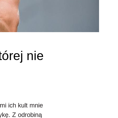
órej nie
i ich kult mnie
ykę. Z odrobiną