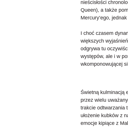
nieścisłości chronol
Queen), a także pomi
Mercury’ego, jednak 
I choć czasem dynam
większych wyjaśnień,
odgrywa tu oczywiś
występów, ale i w po
wkomponowującej się
Świetną kulminacją em
przez wielu uważany j
trakcie odtwarzania
ułożenie kubków z na
emocje kipiące z Ma