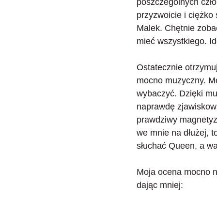
poszczególnych czło
przyzwoicie
i ciężko
Malek. Chętnie zoba
mieć wszystkiego. Id
Ostatecznie otrzymuj
mocno muzyczny. Moż
wybaczyć. Dzięki m
naprawdę zjawiskową
prawdziwy magnetyzm 
we mnie na dłużej, to
słuchać Queen, a w
Moja ocena mocno na
dając mniej: