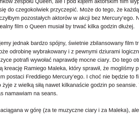
nków zespołu Queen, ale i pod
kątem aktorskim film w
 się do czegokolwiek przyczepić. Może do tego, że każdą
czyłbym pozostałych aktorów w akcji bez Mercury’ego. 
ealny film o Queen musiał by trwać kilka godzin dłużej.
emy jednak bardzo spójny, świetnie zbilansowany film tr
e odrobinę wybrakowany i z pewnymi dziurami logicznym
uzyce
potrafi wywołać naprawdę mocne ciary
. Do tego o
 kreację Ramiego Maleka, który sprawił, że mogliśmy 
postaci Freddiego Mercury’ego. I choć nie będzie to fil
 żyje z wielką siłą nawet kilkanaście godzin po seansie. 
as namawiam na seans.
ciągana w górę (za te muzyczne ciary i za Maleka), ale