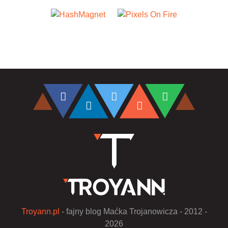
Troyann.pl
- fajny blog Maćka Trojanowicza - 2012 -
2026