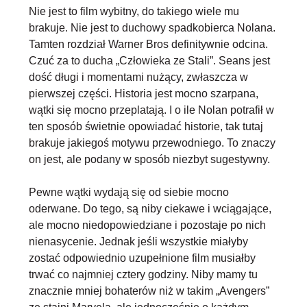
Nie jest to film wybitny, do takiego wiele mu
brakuje. Nie jest to duchowy spadkobierca Nolana.
Tamten rozdział Warner Bros definitywnie odcina.
Czuć za to ducha „Człowieka ze Stali”
. Seans jest
dość długi i momentami nużący, zwłaszcza w
pierwszej części. Historia jest mocno szarpana,
wątki się mocno przeplatają. I o ile Nolan potrafił w
ten sposób świetnie opowiadać historie, tak tutaj
brakuje jakiegoś motywu przewodniego. To znaczy
on jest, ale podany w sposób niezbyt sugestywny.
Pewne wątki wydają się od siebie mocno
oderwane
. Do tego, są niby ciekawe i wciągające,
ale mocno niedopowiedziane i pozostaje po nich
nienasycenie. Jednak jeśli wszystkie miałyby
zostać odpowiednio uzupełnione film musiałby
trwać co najmniej cztery godziny. Niby mamy tu
znacznie mniej bohaterów niż w takim „Avengers”