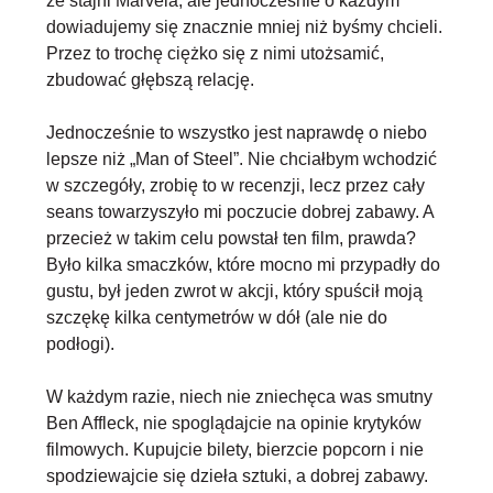
ze stajni Marvela, ale jednocześnie o każdym
dowiadujemy się znacznie mniej niż byśmy chcieli.
Przez to trochę ciężko się z nimi utożsamić,
zbudować głębszą relację.
Jednocześnie to wszystko jest naprawdę
o niebo
lepsze niż „Man of Steel”
. Nie chciałbym wchodzić
w szczegóły, zrobię to w recenzji, lecz przez cały
seans towarzyszyło mi poczucie dobrej zabawy. A
przecież w takim celu powstał ten film, prawda?
Było kilka smaczków, które mocno mi przypadły do
gustu, był jeden zwrot w akcji, który spuścił moją
szczękę kilka centymetrów w dół (ale nie do
podłogi).
W każdym razie,
niech nie zniechęca was smutny
Ben Affleck
, nie spoglądajcie na opinie krytyków
filmowych. Kupujcie bilety, bierzcie popcorn i nie
spodziewajcie się dzieła sztuki, a dobrej zabawy.