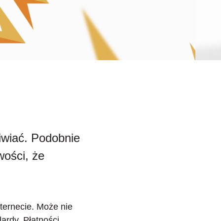
ziwiać. Podobnie
wości, że
ternecie. Może nie
ardy. Płatności