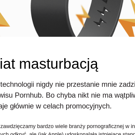
iat masturbacją
 technologii nigdy nie przestanie mnie zad
wisu Pornhub. Bo chyba nikt nie ma wątpli
e głównie w celach promocyjnych.
 zawdzięczamy bardzo wiele branży pornograficznej w in
ch odkryć, ale (jak Apple) udoskonalała istniejące stand