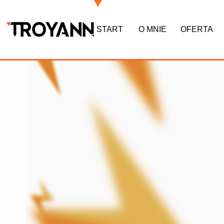
START
O MNIE
OFERTA