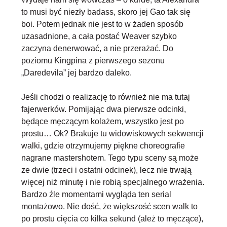
to musi być niezły badass, skoro jej Gao tak się
boi. Potem jednak nie jest to w żaden sposób
uzasadnione, a cała postać Weaver szybko
zaczyna denerwować, a nie przerażać. Do
poziomu Kingpina z pierwszego sezonu
„Daredevila” jej bardzo daleko.
Jeśli chodzi o realizację to również nie ma tutaj
fajerwerków. Pomijając dwa pierwsze odcinki,
będące męczącym kolażem, wszystko jest po
prostu… Ok? Brakuje tu widowiskowych sekwencji
walki, gdzie otrzymujemy piękne choreografie
nagrane mastershotem. Tego typu sceny są może
ze dwie (trzeci i ostatni odcinek), lecz nie trwają
więcej niż minutę i nie robią specjalnego wrażenia.
Bardzo źle momentami wygląda ten serial
montażowo. Nie dość, że większość scen walk to
po prostu cięcia co kilka sekund (ależ to męczące),