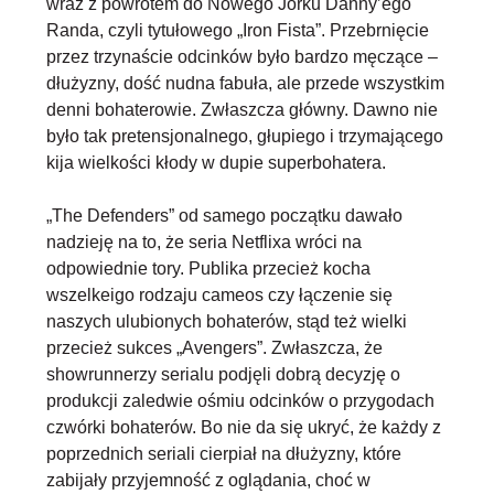
wraz z powrotem do Nowego Jorku Danny’ego
Randa, czyli tytułowego „Iron Fista”. Przebrnięcie
przez trzynaście odcinków było bardzo męczące –
dłużyzny, dość nudna fabuła, ale przede wszystkim
denni bohaterowie. Zwłaszcza główny. Dawno nie
było tak pretensjonalnego, głupiego i trzymającego
kija wielkości kłody w dupie superbohatera.
„The Defenders” od samego początku dawało
nadzieję na to, że seria Netflixa wróci na
odpowiednie tory. Publika przecież kocha
wszelkeigo rodzaju cameos czy łączenie się
naszych ulubionych bohaterów, stąd też wielki
przecież sukces „Avengers”. Zwłaszcza, że
showrunnerzy serialu podjęli dobrą decyzję o
produkcji zaledwie ośmiu odcinków o przygodach
czwórki bohaterów. Bo nie da się ukryć, że każdy z
poprzednich seriali cierpiał na dłużyzny, które
zabijały przyjemność z oglądania, choć w