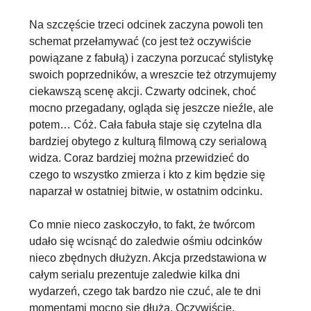
Na szczęście trzeci odcinek zaczyna powoli ten
schemat przełamywać (co jest też oczywiście
powiązane z fabułą) i zaczyna porzucać stylistykę
swoich poprzedników, a wreszcie też otrzymujemy
ciekawszą scenę akcji. Czwarty odcinek, choć
mocno przegadany, ogląda się jeszcze nieźle, ale
potem… Cóż. Cała fabuła staje się czytelna dla
bardziej obytego z kulturą filmową czy serialową
widza. Coraz bardziej można przewidzieć do
czego to wszystko zmierza i kto z kim będzie się
naparzał w ostatniej bitwie, w ostatnim odcinku.
Co mnie nieco zaskoczyło, to fakt, że twórcom
udało się wcisnąć do zaledwie ośmiu odcinków
nieco zbędnych dłużyzn. Akcja przedstawiona w
całym serialu prezentuje zaledwie kilka dni
wydarzeń, czego tak bardzo nie czuć, ale te dni
momentami mocno się dłużą. Oczywiście,