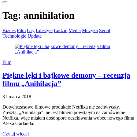
Tag:
annihilation
Biznes
Film
Gry
Lifestyle
Ludzie
Media
Muzyka
Serial
Technologie
Update
Film
Piękne lęki i bajkowe demony – recenzja
filmu „Anihilacja”
31 marca 2018
Dotychczasowe filmowe produkcje Netflixa nie zachwycały.
Zresztą, „Anihilacja” nie jest filmem powstałym na zamówienie
Netflixa, więc miałem dość spore oczekiwania wobec nowego filmu
Alexa Garlanda.
Czytaj więcej