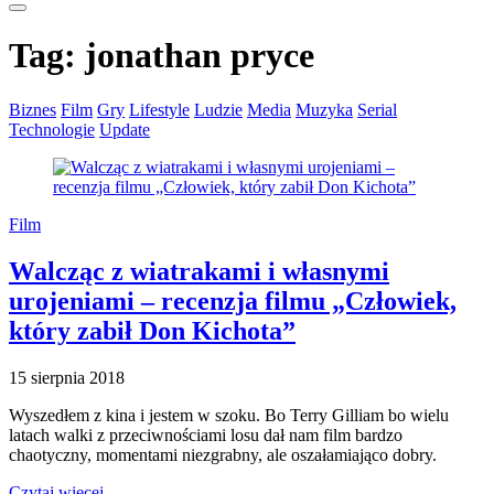
Tag:
jonathan pryce
Biznes
Film
Gry
Lifestyle
Ludzie
Media
Muzyka
Serial
Technologie
Update
Film
Walcząc z wiatrakami i własnymi
urojeniami – recenzja filmu „Człowiek,
który zabił Don Kichota”
15 sierpnia 2018
Wyszedłem z kina i jestem w szoku. Bo Terry Gilliam bo wielu
latach walki z przeciwnościami losu dał nam film bardzo
chaotyczny, momentami niezgrabny, ale oszałamiająco dobry.
Czytaj więcej