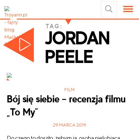
TAG:
JORDAN
PEELE
FILM
Bój się siebie – recenzja filmu
„To My”
29 MARCA 2019
Do czego to doszło, żebym ja, osoba nielubiąca