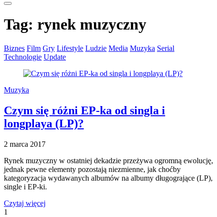
Tag:
rynek muzyczny
Biznes
Film
Gry
Lifestyle
Ludzie
Media
Muzyka
Serial
Technologie
Update
Muzyka
Czym się różni EP-ka od singla i
longplaya (LP)?
2 marca 2017
Rynek muzyczny w ostatniej dekadzie przeżywa ogromną ewolucję,
jednak pewne elementy pozostają niezmienne, jak choćby
kategoryzacja wydawanych albumów na albumy długogrające (LP),
single i EP-ki.
Czytaj więcej
1