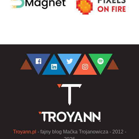
Troyann.pl
- fajny blog Maćka Trojanowicza - 2012 -