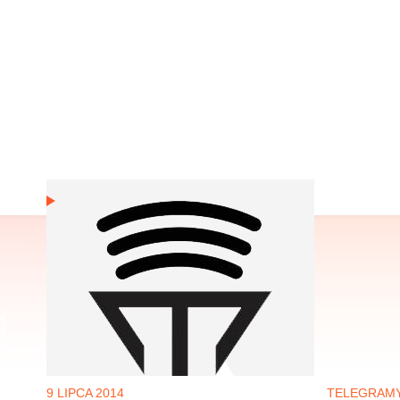
TAKŻE
9 LIPCA 2014
TELEGRAM