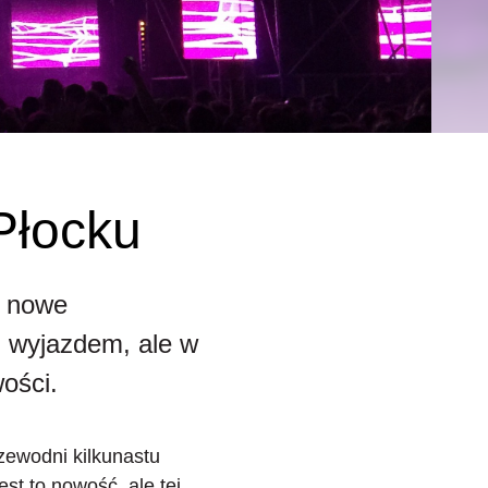
Płocku
ć nowe
d wyjazdem, ale w
ości.
zewodni kilkunastu
st to nowość, ale tej