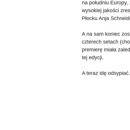
na południu Europy,
wysokiej jakości zre
Płocku Anja Schneid
A na sam koniec zost
czterech setach (cho
premierę miała zale
tej edycji.
A teraz idę odsypiać