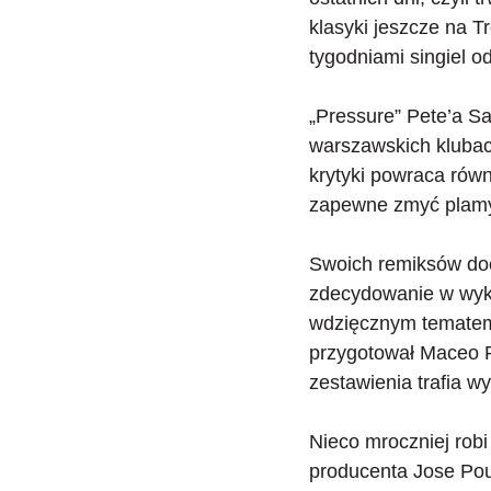
klasyki jeszcze na 
tygodniami singiel o
„Pressure” Pete’a Sa
warszawskich klubach
krytyki powraca równ
zapewne zmyć plamy
Swoich remiksów docz
zdecydowanie w wyko
wdzięcznym tematem d
przygotował Maceo P
zestawienia trafia 
Nieco mroczniej robi
producenta Jose Pouj