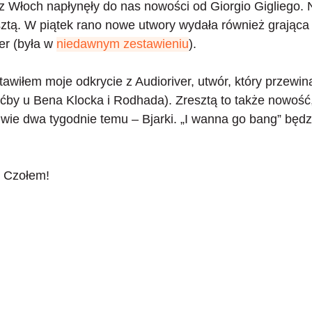
 z Włoch napłynęły do nas nowości od Giorgio Gigliego.
sztą. W piątek rano nowe utwory wydała również grająca
er (była w
niedawnym zestawieniu
).
awiłem moje odkrycie z Audioriver, utwór, który przewiną
ćby u Bena Klocka i Rodhada). Zresztą to także nowość,
dwie dwa tygodnie temu – Bjarki. „I wanna go bang” bę
. Czołem!