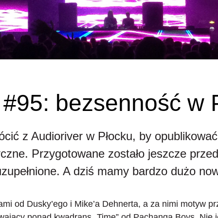
a #95: bezsenność w 
ócić z Audioriver w Płocku, by opublikowa
czne. Przygotowane zostało jeszcze prze
 uzupełnione. A dziś mamy bardzo dużo now
i od Dusky’ego i Mike’a Dehnerta, a za nimi motyw pr
 trwający ponad kwadrans „Time” od Pachanga Boys. Nie je