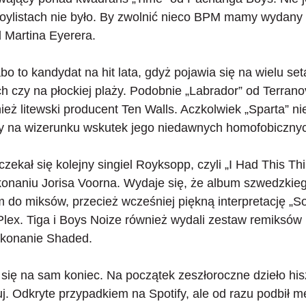
Troylistach nie było. By zwolnić nieco BPM mamy wydan
d Martina Eyerera.
bo to kandydat na hit lata, gdyż pojawia się na wielu set
 czy na płockiej plaży. Podobnie „Labrador” od Terranov
ież litewski producent Ten Walls. Aczkolwiek „Sparta” 
 na wizerunku wskutek jego niedawnych homofobicznyc
ekał się kolejny singiel Royksopp, czyli „I Had This Thi
naniu Jorisa Voorna. Wydaje się, że album szwedzkieg
o miksów, przecież wcześniej piękną interpretację „Sor
lex. Tiga i Boys Noize również wydali zestaw remiksów 
wykonanie Shaded.
 się na sam koniec. Na początek zeszłoroczne dzieło hi
. Odkryte przypadkiem na Spotify, ale od razu podbił m