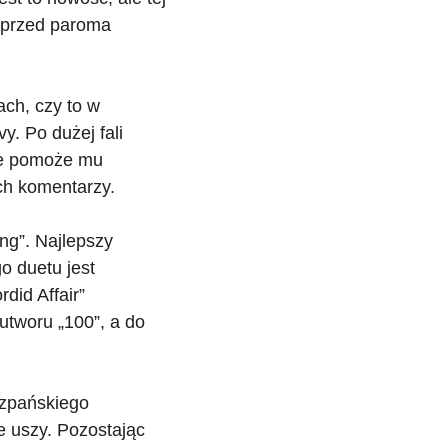
y przed paroma
ach, czy to w
y. Po dużej fali
nie pomoże mu
h komentarzy.
ng”. Najlepszy
o duetu jest
did Affair”
utworu „100”, a do
szpańskiego
e uszy. Pozostając