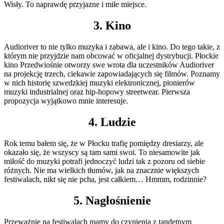
Wisły. To naprawdę przyjazne i miłe miejsce.
3. Kino
Audioriver to nie tylko muzyka i zabawa, ale i kino. Do tego takie, z
którym nie przyjdzie nam obcować w oficjalnej dystrybucji. Płockie
kino Przedwiośnie otworzy swe wrota dla uczestników Audioriver
na projekcję trzech, ciekawie zapowiadających się filmów. Poznamy
w nich historię szwedzkiej muzyki elektronicznej, pionierów
muzyki industrialnej oraz hip-hopowy streetwear. Pierwsza
propozycja wyjątkowo mnie interesuje.
4. Ludzie
Rok temu bałem się, że w Płocku trafię pomiędzy dresiarzy, ale
okazało się, że wszyscy są tam sami swoi. To niesamowite jak
miłość do muzyki potrafi jednoczyć ludzi tak z pozoru od siebie
różnych. Nie ma wielkich tłumów, jak na znacznie większych
festiwalach, nikt się nie pcha, jest całkiem… Hmmm, rodzinnie?
5. Nagłośnienie
Przeważnie na festiwalach mamy do czynienia z tandetnym