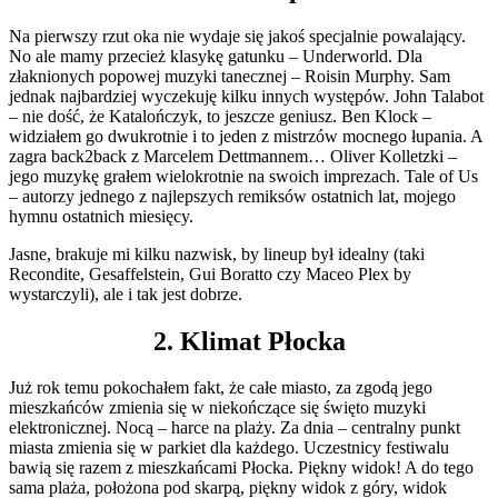
Na pierwszy rzut oka nie wydaje się jakoś specjalnie powalający.
No ale mamy przecież klasykę gatunku – Underworld. Dla
złaknionych popowej muzyki tanecznej – Roisin Murphy. Sam
jednak najbardziej wyczekuję kilku innych występów. John Talabot
– nie dość, że Katalończyk, to jeszcze geniusz. Ben Klock –
widziałem go dwukrotnie i to jeden z mistrzów mocnego łupania. A
zagra back2back z Marcelem Dettmannem… Oliver Kolletzki –
jego muzykę grałem wielokrotnie na swoich imprezach. Tale of Us
– autorzy jednego z najlepszych remiksów ostatnich lat, mojego
hymnu ostatnich miesięcy.
Jasne, brakuje mi kilku nazwisk, by lineup był idealny (taki
Recondite, Gesaffelstein, Gui Boratto czy Maceo Plex by
wystarczyli), ale i tak jest dobrze.
2. Klimat Płocka
Już rok temu pokochałem fakt, że całe miasto, za zgodą jego
mieszkańców zmienia się w niekończące się święto muzyki
elektronicznej. Nocą – harce na plaży. Za dnia – centralny punkt
miasta zmienia się w parkiet dla każdego. Uczestnicy festiwalu
bawią się razem z mieszkańcami Płocka. Piękny widok! A do tego
sama plaża, położona pod skarpą, piękny widok z góry, widok