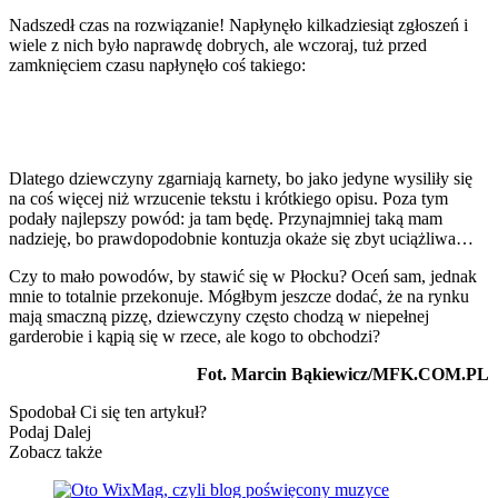
Nadszedł czas na rozwiązanie! Napłynęło kilkadziesiąt zgłoszeń i
wiele z nich było naprawdę dobrych, ale wczoraj, tuż przed
zamknięciem czasu napłynęło coś takiego:
Dlatego dziewczyny zgarniają karnety, bo jako jedyne wysiliły się
na coś więcej niż wrzucenie tekstu i krótkiego opisu. Poza tym
podały najlepszy powód: ja tam będę. Przynajmniej taką mam
nadzieję, bo prawdopodobnie kontuzja okaże się zbyt uciążliwa…
Czy to mało powodów, by stawić się w Płocku? Oceń sam, jednak
mnie to totalnie przekonuje. Mógłbym jeszcze dodać, że na rynku
mają smaczną pizzę, dziewczyny często chodzą w niepełnej
garderobie i kąpią się w rzece, ale kogo to obchodzi?
Fot.
Marcin Bąkiewicz/MFK.COM.PL
Spodobał Ci się ten artykuł?
Podaj Dalej
Zobacz także