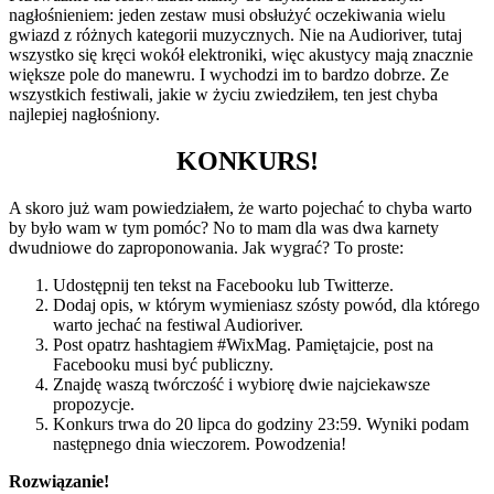
nagłośnieniem: jeden zestaw musi obsłużyć oczekiwania wielu
gwiazd z różnych kategorii muzycznych. Nie na Audioriver, tutaj
wszystko się kręci wokół elektroniki, więc akustycy mają znacznie
większe pole do manewru. I wychodzi im to bardzo dobrze. Ze
wszystkich festiwali, jakie w życiu zwiedziłem, ten jest chyba
najlepiej nagłośniony.
KONKURS!
A skoro już wam powiedziałem, że warto pojechać to chyba warto
by było wam w tym pomóc? No to mam dla was dwa karnety
dwudniowe do zaproponowania. Jak wygrać? To proste:
Udostępnij ten tekst na Facebooku lub Twitterze.
Dodaj opis, w którym wymieniasz szósty powód, dla którego
warto jechać na festiwal Audioriver.
Post opatrz hashtagiem #WixMag. Pamiętajcie, post na
Facebooku musi być publiczny.
Znajdę waszą twórczość i wybiorę dwie najciekawsze
propozycje.
Konkurs trwa do 20 lipca do godziny 23:59. Wyniki podam
następnego dnia wieczorem. Powodzenia!
Rozwiązanie!