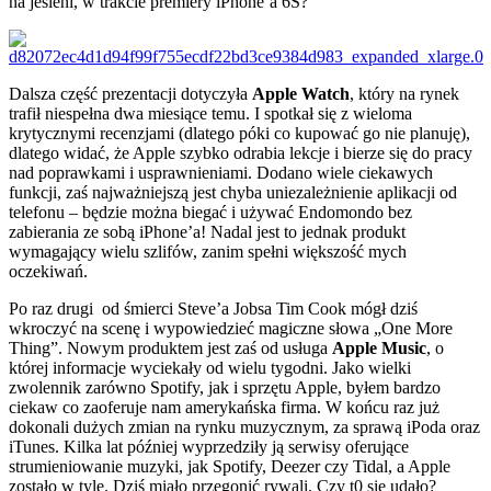
na jesieni, w trakcie premiery iPhone’a 6S?
Dalsza część prezentacji dotyczyła
Apple Watch
, który na rynek
trafił niespełna dwa miesiące temu. I spotkał się z wieloma
krytycznymi recenzjami (dlatego póki co kupować go nie planuję),
dlatego widać, że Apple szybko odrabia lekcje i bierze się do pracy
nad poprawkami i usprawnieniami. Dodano wiele ciekawych
funkcji, zaś najważniejszą jest chyba uniezależnienie aplikacji od
telefonu – będzie można biegać i używać Endomondo bez
zabierania ze sobą iPhone’a! Nadal jest to jednak produkt
wymagający wielu szlifów, zanim spełni większość mych
oczekiwań.
Po raz drugi od śmierci Steve’a Jobsa Tim Cook mógł dziś
wkroczyć na scenę i wypowiedzieć magiczne słowa „One More
Thing”. Nowym produktem jest zaś od usługa
Apple Music
, o
której informacje wyciekały od wielu tygodni. Jako wielki
zwolennik zarówno Spotify, jak i sprzętu Apple, byłem bardzo
ciekaw co zaoferuje nam amerykańska firma. W końcu raz już
dokonali dużych zmian na rynku muzycznym, za sprawą iPoda oraz
iTunes. Kilka lat później wyprzedziły ją serwisy oferujące
strumieniowanie muzyki, jak Spotify, Deezer czy Tidal, a Apple
zostało w tyle. Dziś miało przegonić rywali. Czy t0 się udało?