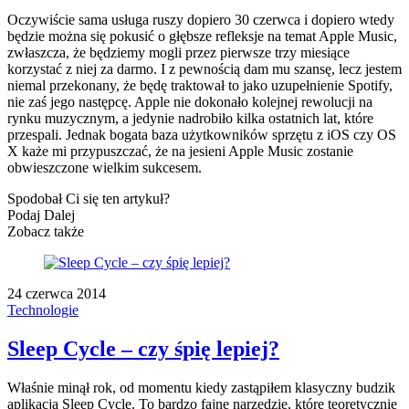
Oczywiście sama usługa ruszy dopiero 30 czerwca i dopiero wtedy
będzie można się pokusić o głębsze refleksje na temat Apple Music,
zwłaszcza, że będziemy mogli przez pierwsze trzy miesiące
korzystać z niej za darmo. I z pewnością dam mu szansę, lecz jestem
niemal przekonany, że będę traktował to jako uzupełnienie Spotify,
nie zaś jego następcę. Apple nie dokonało kolejnej rewolucji na
rynku muzycznym, a jedynie nadrobiło kilka ostatnich lat, które
przespali. Jednak bogata baza użytkowników sprzętu z iOS czy OS
X każe mi przypuszczać, że na jesieni Apple Music zostanie
obwieszczone wielkim sukcesem.
Spodobał Ci się ten artykuł?
Podaj Dalej
Zobacz także
24 czerwca 2014
Technologie
Sleep Cycle – czy śpię lepiej?
Właśnie minął rok, od momentu kiedy zastąpiłem klasyczny budzik
aplikacją Sleep Cycle. To bardzo fajne narzędzie, które teoretycznie