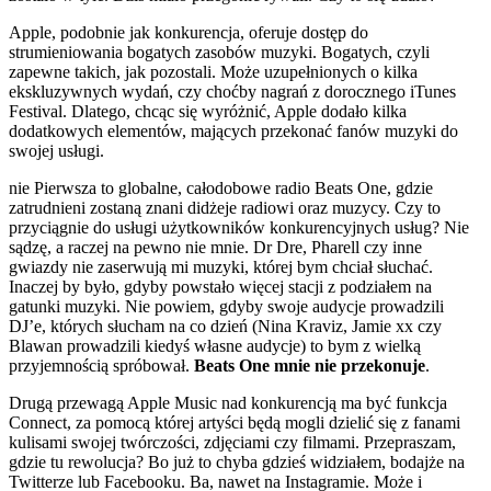
Apple, podobnie jak konkurencja, oferuje dostęp do
strumieniowania bogatych zasobów muzyki. Bogatych, czyli
zapewne takich, jak pozostali. Może uzupełnionych o kilka
ekskluzywnych wydań, czy choćby nagrań z dorocznego iTunes
Festival. Dlatego, chcąc się wyróżnić, Apple dodało kilka
dodatkowych elementów, mających przekonać fanów muzyki do
swojej usługi.
nie Pierwsza to globalne, całodobowe radio Beats One, gdzie
zatrudnieni zostaną znani didżeje radiowi oraz muzycy. Czy to
przyciągnie do usługi użytkowników konkurencyjnych usług? Nie
sądzę, a raczej na pewno nie mnie. Dr Dre, Pharell czy inne
gwiazdy nie zaserwują mi muzyki, której bym chciał słuchać.
Inaczej by było, gdyby powstało więcej stacji z podziałem na
gatunki muzyki. Nie powiem, gdyby swoje audycje prowadzili
DJ’e, których słucham na co dzień (Nina Kraviz, Jamie xx czy
Blawan prowadzili kiedyś własne audycje) to bym z wielką
przyjemnością spróbował.
Beats One mnie nie przekonuje
.
Drugą przewagą Apple Music nad konkurencją ma być funkcja
Connect, za pomocą której artyści będą mogli dzielić się z fanami
kulisami swojej twórczości, zdjęciami czy filmami. Przepraszam,
gdzie tu rewolucja? Bo już to chyba gdzieś widziałem, bodajże na
Twitterze lub Facebooku. Ba, nawet na Instagramie. Może i