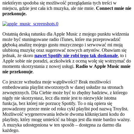
niektórym spodoba się możliwość przeglądania tych treści w
miejscu, gdzie jest cała ich muzyka, ale nie mnie.
Connect mnie nie
przekonuje.
Ostatnią deską ratunku dla Apple Music z mojego punktu widzenia
może być stuningowane radio iTunes, które ma przeprowadzić
głęboką analizę mojego gustu muzycznego i serwować mi moją
ulubioną muzykę oraz sugerować nowych artystów. Obawiam się
jednak, że skoro
nawet Spotify nie robi tego tak doskonale
, to i
Apple sobie nie poradzi, aczkolwiek z oceną wolę się wstrzymać do
momentu skorzystania z nowej usługi.
Radio w Apple Music mnie
nie przekonuje
.
Co jeszcze wzbudza moje wątpliwości? Brak możliwości
embedowania playlist stworzonych w danej usłudze na stronach
zewnętrznych. Dla Ciebie może być to zbędny badziew, z którego
nigdy nie skorzystasz, lecz dla mnie jest to niezwykle istotna
funkcja, bez której nie porzucę Spotify. To o nią opiera się
prowadzony przeze mnie od roku cykl playlist pod nazwą Troylist.
Możliwość wygenerowania ledwie dwoma kliknięciami kodu do
playlisty, który mogę umieścić na blogu jest dla mnie bardzo ważny.
A muzyka udostępniona w ten sposób – dostępna za darmo dla
każdego.