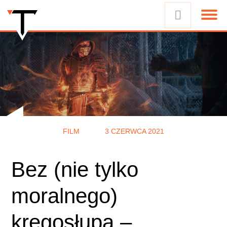
FILM
3 CZERWCA 2021
Bez (nie tylko
moralnego)
kręgosłupa –