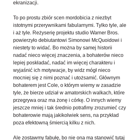
ekranizacji.
To po prostu zbiór scen mordobicia z niezbyt
istotnymi przerywnikami fabularnymi. Tylko tyle, ale
i aż tyle. Reżyserię projektu studio Warner Bros.
powierzyło debiutantowi Simonowi McQuoidowi i
niestety to widać. Bo
można by samej historii
nadać nieco więcej znaczenia
, a bohaterów nieco
lepiej poskładać, nadać im więcej charakteru i
wyjaśnić ich motywacje, by widz mógł nieco
mocniej się z nimi poznać i utożsamić. Głównym
bohaterem jest Cole, o którym wiemy w zasadzie
tyle, że bierze udział w amatorskich walkach, które
przegrywa oraz ma żonę i córkę. O innych wiemy
jeszcze mniej i tak średnio potrafimy zrozumieć czy
bohaterowie mają jakikolwiek sens, na przykład
poza efektowną śmiercią kilku z nich.
Ale zostawmy fabułę, bo nie ona ma stanowić tutaj