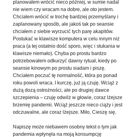
planowałem wrócić nieco później, w sumie nadal
nie wiem czy wracam na dobre, ale oto jestem.
Chciałem wrócić w trochę bardziej przemyślany i
zaplanowany sposób, ale jakoś tak po seansie
chciałem z siebie wyrzucić tych parę akapitów.
Postukać w klawisze komputera w celu innym niż
praca (a tej ostatnio dość sporo, więc i stukania w
klawisze niemało). Chyba po prostu bardzo
potrzebowałem odkurzyć dawny rytuał, kiedy po
seansie kinowym po prostu siadam i piszę.
Chciałem poczuć tę normalność, która po ponad
roku powoli wraca. I kurczę, już ją czuję. Wciąż z
dużą dozą ostrożności, ale po drugiej dawce
szczepienia – czuję odwilż w głowie, coraz lżejsze
brzemię pandemii. Wciąż jeszcze nieco ciąży i jest
odczuwalne, ale coraz lżejsze. Miło. Cieszę się.
Napiszę może niebawem osobny tekst o tym jak
pandemia wpłynęła na moją konsumpcję