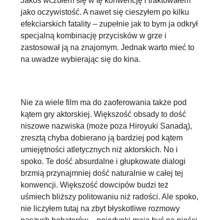
Jakoś wczułem się w tę konwencję i traktowałem
jako oczywistość. A nawet się cieszyłem po kilku
efekciarskich fatality – zupełnie jak to bym ja odkrył
specjalną kombinację przycisków w grze i
zastosował ją na znajomym. Jednak warto mieć to
na uwadze wybierając się do kina.
Nie za wiele film ma do zaoferowania także pod
kątem gry aktorskiej. Większość obsady to dość
niszowe nazwiska (może poza Hiroyuki Sanadą),
zresztą chyba dobierano ją bardziej pod kątem
umiejętności atletycznych niż aktorskich. No i
spoko. Te
dość absurdalne i głupkowate dialogi
brzmią przynajmniej dość naturalnie w całej tej
konwencji
. Większość dowcipów budzi też
uśmiech bliższy politowaniu niż radości. Ale spoko,
nie liczyłem tutaj na zbyt błyskotliwe rozmowy