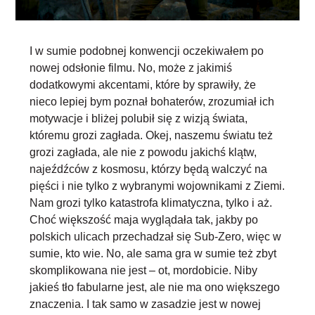
I w sumie podobnej konwencji oczekiwałem po
nowej odsłonie filmu. No, może z jakimiś
dodatkowymi akcentami, które by sprawiły, że
nieco lepiej bym poznał bohaterów, zrozumiał ich
motywacje i bliżej polubił się z wizją świata,
któremu grozi zagłada. Okej, naszemu światu też
grozi zagłada, ale nie z powodu jakichś klątw,
najeźdźców z kosmosu, którzy będą walczyć na
pięści i nie tylko z wybranymi wojownikami z Ziemi.
Nam grozi tylko katastrofa klimatyczna, tylko i aż.
Choć większość maja wyglądała tak, jakby po
polskich ulicach przechadzał się Sub-Zero, więc w
sumie, kto wie. No, ale sama
gra w sumie też zbyt
skomplikowana nie jest – ot, mordobicie
. Niby
jakieś tło fabularne jest, ale nie ma ono większego
znaczenia. I tak samo w zasadzie jest w nowej