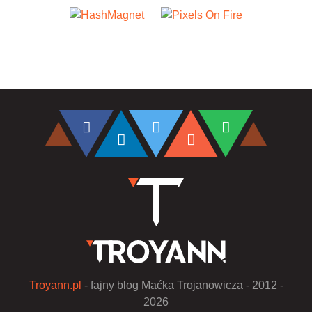
Troyann.pl
- fajny blog Maćka Trojanowicza - 2012 -
2026