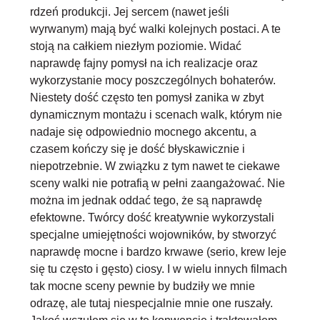
rdzeń produkcji. Jej sercem (nawet jeśli
wyrwanym) mają być walki kolejnych postaci. A te
stoją na całkiem niezłym poziomie. Widać
naprawdę fajny pomysł na ich realizacje oraz
wykorzystanie mocy poszczególnych bohaterów.
Niestety dość często ten pomysł zanika w zbyt
dynamicznym montażu i scenach walk, którym nie
nadaje się odpowiednio mocnego akcentu, a
czasem kończy się je dość błyskawicznie i
niepotrzebnie. W związku z tym nawet te
ciekawe
sceny walki nie potrafią w pełni zaangażować
. Nie
można im jednak oddać tego, że są naprawdę
efektowne. Twórcy dość kreatywnie wykorzystali
specjalne umiejętności wojowników, by stworzyć
naprawdę mocne i bardzo krwawe (serio, krew leje
się tu często i gęsto) ciosy. I w wielu innych filmach
tak mocne sceny pewnie by budziły we mnie
odrazę, ale tutaj niespecjalnie mnie one ruszały.