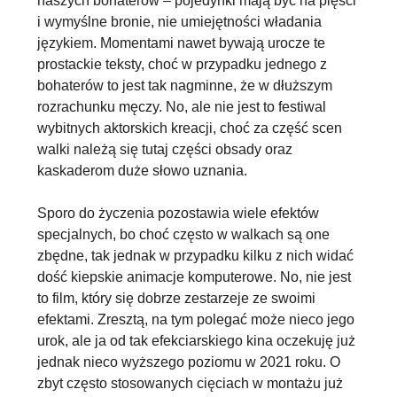
naszych bohaterów – pojedynki mają być na pięści
i wymyślne bronie, nie umiejętności władania
językiem. Momentami nawet bywają urocze te
prostackie teksty, choć w przypadku jednego z
bohaterów to jest tak nagminne, że w dłuższym
rozrachunku męczy. No, ale nie jest to festiwal
wybitnych aktorskich kreacji, choć za część scen
walki należą się tutaj części obsady oraz
kaskaderom duże słowo uznania.
Sporo do życzenia pozostawia wiele efektów
specjalnych, bo choć często w walkach są one
zbędne, tak jednak w przypadku kilku z nich widać
dość kiepskie animacje komputerowe. No, nie jest
to film, który się dobrze zestarzeje ze swoimi
efektami. Zresztą, na tym polegać może nieco jego
urok, ale ja
od tak efekciarskiego kina oczekuję już
jednak nieco wyższego poziomu w 2021 roku
. O
zbyt często stosowanych cięciach w montażu już