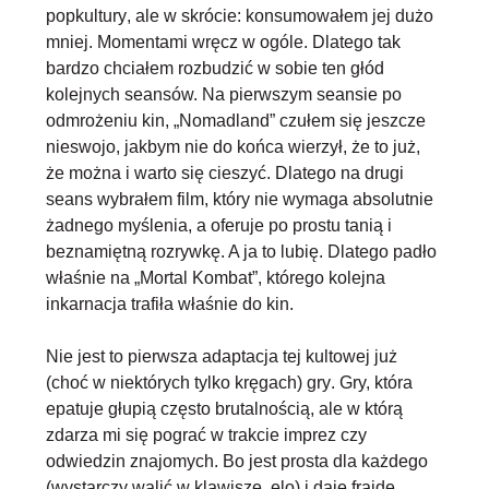
popkultury
, ale w skrócie: konsumowałem jej dużo
mniej. Momentami wręcz w ogóle. Dlatego tak
bardzo chciałem rozbudzić w sobie ten głód
kolejnych seansów. Na pierwszym seansie po
odmrożeniu kin, „Nomadland” czułem się jeszcze
nieswojo, jakbym nie do końca wierzył, że to już,
że można i warto się cieszyć. Dlatego na drugi
seans wybrałem film, który nie wymaga absolutnie
żadnego myślenia, a oferuje po prostu tanią i
beznamiętną rozrywkę. A ja to lubię. Dlatego padło
właśnie na „Mortal Kombat”, którego kolejna
inkarnacja trafiła właśnie do kin.
Nie jest to pierwsza adaptacja tej kultowej już
(choć w niektórych tylko kręgach) gry
. Gry, która
epatuje głupią często brutalnością, ale w którą
zdarza mi się pograć w trakcie imprez czy
odwiedzin znajomych. Bo jest prosta dla każdego
(wystarczy walić w klawisze, elo) i daje frajdę,