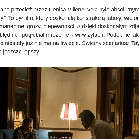
ana przecież przez Denisa Villeneuve’a była absolutny
y? To był film, który doskonałą konstrukcją fabuły, wielom
rmanentnej grozy, niepewności
. A dzięki doskonałym zd
błędnie i pogłębiał mrożenie krwi w żyłach. Podobnie j
 niestety już nie ma na świecie. Świetny scenariusz Ta
m jeszcze lepszy.