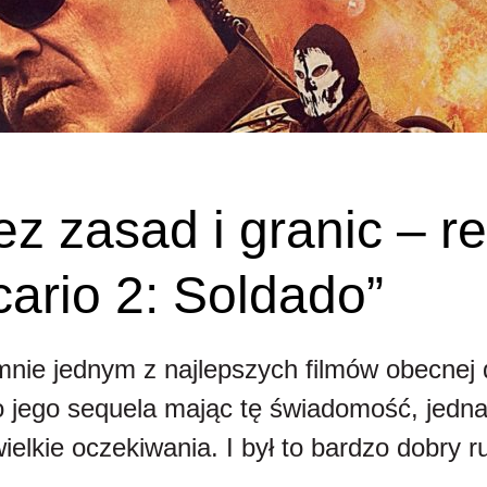
z zasad i granic – r
icario 2: Soldado”
a mnie jednym z najlepszych filmów obecnej
o jego sequela mając tę świadomość, jedn
ielkie oczekiwania. I był to bardzo dobry r