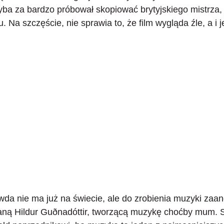
yba za bardzo próbował skopiować brytyjskiego mistrza
,
. Na szczęście, nie sprawia to, że film wygląda źle, a i j
da nie ma już na świecie, ale do zrobienia muzyki za
aną Hildur Guðnadóttir, tworzącą muzykę choćby mum.