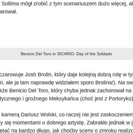
Sollima mógł zrobić z tym scenariuszem dużo więcej, a
arował.
Benicio Del Toro in SICARIO: Day of the Soldado
zczarowuje Josh Brolin
, który daje kolejną dobrą rolę w t
, ale ja tam naprawdę widziałem sporo Brolina!). Na s
kże Benicio Del Toro, który chyba jednak zachorował na
ycznego i groźnego Meksykańca (choć jest z Portoryko)
a kamerą Dariusz Wolski, co raczej nie jest zaskoczeniem
cy się momentami o dobrego artystę. Zabrakło jednak w 
tać na bardzo długo, jak choćby sceny o zmroku reali