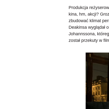
Produkcja reżyserow
kina, hm, akcji? Groz
zbudować
klimat pe
Deakinsa wyglądał o
Johannssona, którego
został przekuty w fil