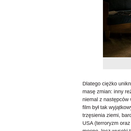
Dlatego
ciężko unik
masę zmian: inny reż
niemal z następców w
film był tak wyjątko
trzęsienia ziemi, ba
USA (terroryzm oraz
mocne, lecz wysoki 