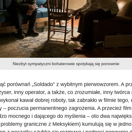
Niezbyt sympatyczni bohaterowie spotykają się ponownie
nąć porównań „Soldado”
z wybitnym pierwowzorem. A prze
yser, inny operator, a także, co zrozumiałe, inny twórca
ykonał kawał dobrej roboty, tak zabrakło w filmie tego, 
wy – poczucia permanentnego zagrożenia. A przecież film
rdzo mocnego i dającego do myślenia – oto dwa najwięks
 problemy graniczne z Meksykiem) kumulują się w jedno.
ton z początku szybko się rozmywa i podnosi ponownie 