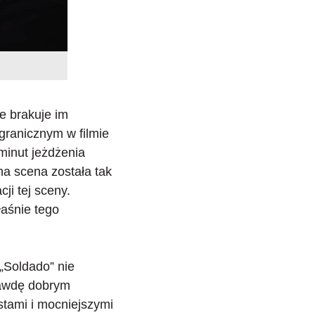
le
brakuje im
granicznym w filmie
minut jeżdżenia
na scena została tak
ji tej sceny.
łaśnie tego
„Soldado” nie
rawdę dobrym
stami i mocniejszymi