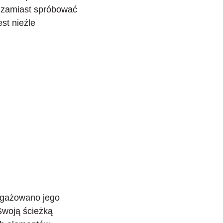
 zamiast spróbować
est nieźle
angażowano jego
Swoją ścieżką