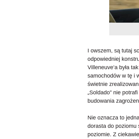
I owszem, są tutaj sc
odpowiedniej konstru
Villeneuve’a była ta
samochodów w tę i w
świetnie zrealizowan
„Soldado” nie potra
budowania zagrożeni
Nie oznacza to jedn
dorasta do poziomu
poziomie. Z ciekawie