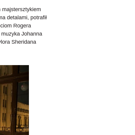
m majstersztykiem
a detalami, potrafił
jęciom Rogera
ak muzyka Johanna
ylora Sheridana