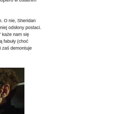
. O nie,
Sheridan
iej odsłony postaci.
” każe nam się
ą fabuły (choć
gi zaś demontuje