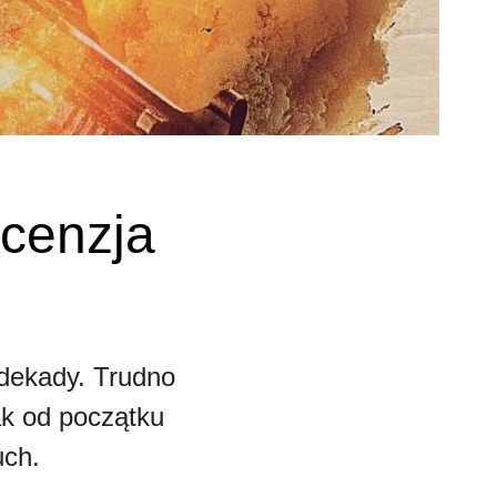
ecenzja
 dekady. Trudno
ak od początku
uch.