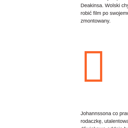
Deakinsa.
Wolski ch
robić film po swojemu
zmontowany.
Johannssona co praw
rodaczkę, utalentow