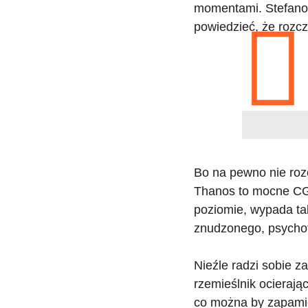
momentami. Stefano 
powiedzieć, że rozcz
Bo na pewno
nie ro
Thanos to mocne CGI
poziomie, wypada ta
znudzonego, psychot
Nieźle radzi sobie z
rzemieślnik ocierają
co można by zapamię