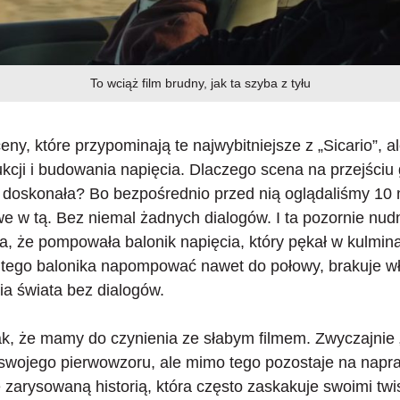
To wciąż film brudny, jak ta szyba z tyłu
eny, które przypominają te najwybitniejsze z „Sicario”, a
kcji i budowania napięcia
. Dlaczego scena na przejściu 
k doskonała? Bo bezpośrednio przed nią oglądaliśmy 10 
e w tą. Bez niemal żadnych dialogów. I ta pozornie nud
a, że pompowała balonik napięcia, który pękał w kulminac
fi tego balonika napompować nawet do połowy, brakuje w
a świata bez dialogów.
ak, że mamy do czynienia ze słabym filmem. Zwyczajnie
 swojego pierwowzoru
, ale mimo tego pozostaje na nap
 zarysowaną historią, która często zaskakuje swoimi twi