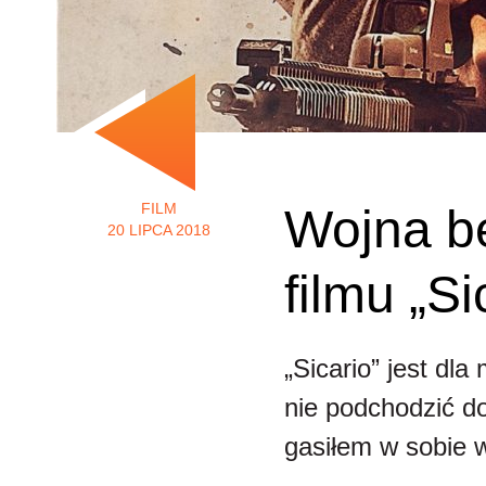
FILM
Wojna be
20 LIPCA 2018
filmu „S
„Sicario” jest dl
nie podchodzić d
gasiłem w sobie w