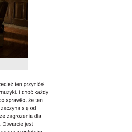
cież ten przyniósł
 muzyki. I choć każdy
co sprawiło, że ten
 zaczyna się od
ze zagrożenia dla
 Otwarcie jest
dopiero w ostatnim