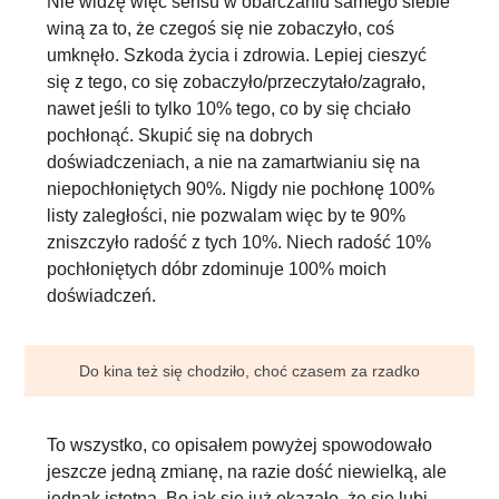
Nie widzę więc sensu w obarczaniu samego siebie
winą za to, że czegoś się nie zobaczyło, coś
umknęło. Szkoda życia i zdrowia. Lepiej cieszyć
się z tego, co się zobaczyło/przeczytało/zagrało,
nawet jeśli to tylko 10% tego, co by się chciało
pochłonąć. Skupić się na dobrych
doświadczeniach, a nie na zamartwianiu się na
niepochłoniętych 90%.
Nigdy nie pochłonę 100%
listy zaległości, nie pozwalam więc by te 90%
zniszczyło radość z tych 10%. Niech radość 10%
pochłoniętych dóbr zdominuje 100% moich
doświadczeń
.
Do kina też się chodziło, choć czasem za rzadko
To wszystko, co opisałem powyżej spowodowało
jeszcze jedną zmianę, na razie dość niewielką, ale
jednak istotną. Bo
jak się już okazało, że się lubi