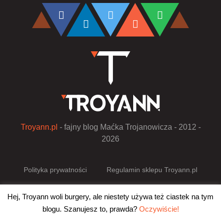
Troyann.pl
- fajny blog Maćka Trojanowicza - 2012 -
2026
Polityka prywatności
Regulamin sklepu Troyann.pl
Zaprojektowano i wdrożono w
Pixels On Fire.pl
Hej, Troyann woli burgery, ale niestety używa też ciastek na tym
blogu. Szanujesz to, prawda?
Oczywiście!