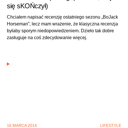
się sKOŃczył)
Chciałem napisać recenzję ostatniego sezonu „BoJack
Horseman”, lecz mam wrażenie, że klasyczna recenzja
byłaby sporym niedopowiedzeniem. Dzieło tak dobre
zasługuje na coś zdecydowanie więcej.
Być gimbusem jeszcze raz – Intel Extreme Masters
16 MARCA 2014
LIFESTYLE