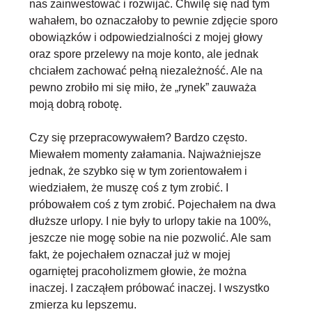
nas zainwestować i rozwijać
. Chwilę się nad tym
wahałem, bo oznaczałoby to pewnie zdjęcie sporo
obowiązków i odpowiedzialności z mojej głowy
oraz spore przelewy na moje konto, ale jednak
chciałem zachować pełną niezależność. Ale na
pewno zrobiło mi się miło, że „rynek” zauważa
moją dobrą robotę.
Czy się przepracowywałem? Bardzo często.
Miewałem momenty załamania. Najważniejsze
jednak, że szybko się w tym zorientowałem i
wiedziałem, że muszę coś z tym zrobić. I
próbowałem coś z tym zrobić. Pojechałem na dwa
dłuższe urlopy. I nie były to urlopy takie na 100%,
jeszcze nie mogę sobie na nie pozwolić. Ale sam
fakt, że pojechałem oznaczał już w mojej
ogarniętej pracoholizmem głowie, że można
inaczej. I zacząłem próbować inaczej. I wszystko
zmierza ku lepszemu.