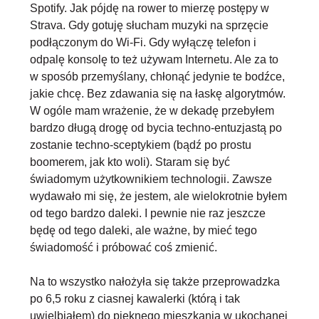
Spotify. Jak pójdę na rower to mierzę postępy w
Strava. Gdy gotuję słucham muzyki na sprzęcie
podłączonym do Wi-Fi. Gdy wyłączę telefon i
odpalę konsolę to też używam Internetu. Ale za to
w sposób przemyślany, chłonąć jedynie te bodźce,
jakie chcę. Bez zdawania się na łaskę algorytmów.
W ogóle mam wrażenie, że
w dekadę przebyłem
bardzo długą drogę
od bycia techno-entuzjastą po
zostanie techno-sceptykiem (bądź po prostu
boomerem, jak kto woli). Staram się być
świadomym użytkownikiem technologii. Zawsze
wydawało mi się, że jestem, ale wielokrotnie byłem
od tego bardzo daleki. I pewnie nie raz jeszcze
będę od tego daleki, ale ważne, by mieć tego
świadomość i próbować coś zmienić.
Na to wszystko nałożyła się także
przeprowadzka
po 6,5 roku z ciasnej kawalerki (którą i tak
uwielbiałem) do pięknego mieszkania w ukochanej