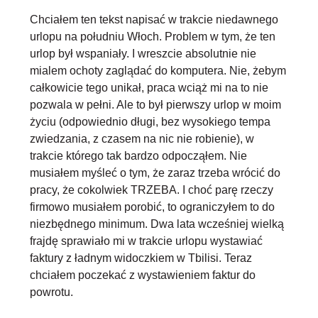
Chciałem ten tekst napisać w trakcie niedawnego
urlopu na południu Włoch. Problem w tym, że ten
urlop był wspaniały. I wreszcie absolutnie nie
mialem ochoty zaglądać do komputera. Nie, żebym
całkowicie tego unikał, praca wciąż mi na to nie
pozwala w pełni. Ale
to był pierwszy urlop w moim
życiu (odpowiednio długi, bez wysokiego tempa
zwiedzania, z czasem na nic nie robienie), w
trakcie którego tak bardzo odpocząłem
. Nie
musiałem myśleć o tym, że zaraz trzeba wrócić do
pracy, że cokolwiek TRZEBA. I choć parę rzeczy
firmowo musiałem porobić, to ograniczyłem to do
niezbędnego minimum. Dwa lata wcześniej wielką
frajdę sprawiało mi w trakcie urlopu wystawiać
faktury z ładnym widoczkiem w Tbilisi. Teraz
chciałem poczekać z wystawieniem faktur do
powrotu.