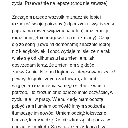
życia. Przeważnie na lepsze (choć nie zawsze).
Zacząłem przede wszystkim znacznie
lepiej
rozumieć swoje potrzeby
(odpoczynku, wyciszenia,
pójścia na rower, wyjazdu na urlop) oraz emocje
(oraz umiejętnie reagować na ich zmiany). Czuję
się ze sobą (i swoimi demonami) znacznie lepiej
niż kiedykolwiek. I choć wydaje mi się, że nie tak
wiele się od kilkunastu lat zmieniłem, tak
dostrzegam teraz, że zmieniłem się dość
zauważalnie. Nie pod kątem zainteresowań czy też
pewnych społecznych zachowań, ale pod
względem rozumienia samego siebie i swoich
potrzeb. I to zrozumienie bardzo mnie oczyściło, w
życiu, ale i w pracy. Wiem, kiedy mam ochotę
pobyć sam i umiem odmówić innym spotkania
tłumacząc im powód.
Umiem odciąć toksyczne
bodźce
, kiedy widzę, że mi szkodzą lub godzą w
poczucie komfortu. Są wciąż rzeczy, których w