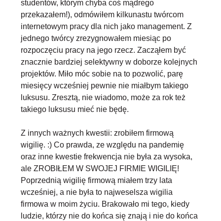
studentów, którym chyba coś mądrego
przekazałem!), odmówiłem kilkunastu twórcom
internetowym pracy dla nich jako management. Z
jednego twórcy zrezygnowałem miesiąc po
rozpoczęciu pracy na jego rzecz. Zacząłem być
znacznie bardziej selektywny w doborze kolejnych
projektów. Miło móc sobie na to pozwolić, parę
miesięcy wcześniej pewnie nie miałbym takiego
luksusu. Zresztą, nie wiadomo, może za rok też
takiego luksusu mieć nie będę.
Z innych ważnych kwestii:
zrobiłem firmową
wigilię
. :) Co prawda, ze względu na pandemię
oraz inne kwestie frekwencja nie była za wysoka,
ale ZROBIŁEM W SWOJEJ FIRMIE WIGILIĘ!
Poprzednią wigilię firmową miałem trzy lata
wcześniej, a nie była to najweselsza wigilia
firmowa w moim życiu. Brakowało mi tego, kiedy
ludzie, którzy nie do końca się znają i nie do końca