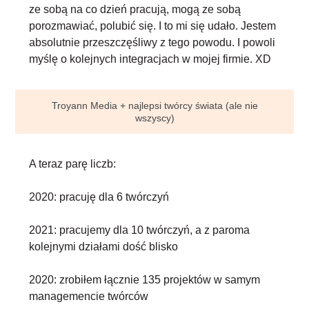
ze sobą na co dzień pracują, mogą ze sobą
porozmawiać, polubić się. I to mi się udało. Jestem
absolutnie przeszczęśliwy z tego powodu. I powoli
myślę o kolejnych integracjach w mojej firmie. XD
Troyann Media + najlepsi twórcy świata (ale nie
wszyscy)
A teraz parę liczb:
2020: pracuję dla
6 twórczyń
2021: pracujemy dla
10 twórczyń
, a z paroma
kolejnymi działami dość blisko
2020: zrobiłem łącznie
135 projektów
w samym
managemencie twórców