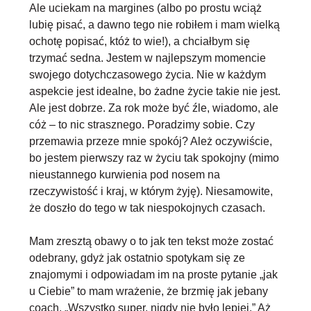
Ale uciekam na margines (albo po prostu wciąż
lubię pisać, a dawno tego nie robiłem i mam wielką
ochotę popisać, któż to wie!), a chciałbym się
trzymać sedna.
Jestem w najlepszym momencie
swojego dotychczasowego życia
. Nie w każdym
aspekcie jest idealne, bo żadne życie takie nie jest.
Ale jest dobrze. Za rok może być źle, wiadomo, ale
cóż – to nic strasznego. Poradzimy sobie. Czy
przemawia przeze mnie spokój? Ależ oczywiście,
bo jestem pierwszy raz w życiu tak spokojny (mimo
nieustannego kurwienia pod nosem na
rzeczywistość i kraj, w którym żyję). Niesamowite,
że doszło do tego w tak niespokojnych czasach.
Mam zresztą obawy o to jak ten tekst może zostać
odebrany, gdyż jak ostatnio spotykam się ze
znajomymi i odpowiadam im na proste pytanie „jak
u Ciebie” to mam wrażenie, że brzmię jak jebany
coach. „Wszystko super, nigdy nie było lepiej.” Aż