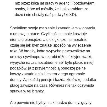
niż przez kilka lat pracy w agencji (pozdrawiam
osoby, które mi mówiły, że i tak zarabiam za
dużo i nie chciały dać podwyżki XD).
Spełniłem swoje marzenie i zatrudniłem w oparciu
o umowę o pracę. Czyli coś, co mnie kosztuje
niemałe pieniądze, ale dzięki czemu moralnie
czuję się jak bym znalazł sposób na wyleczenie
raka. W branży, która wypycha pracowników na
umowy cywilnoprawne, robi różne fikcyjne wałki,
wypycha na „samozatrudnienie” byle płacić mniej
podatków, ja z przyjemnością
ponoszę pełne
koszty zatrudnienia i jestem z tego ogromnie
dumny
. A, i każdą pensję i każdą złotówkę podatku
płacę zawsze na czas. Również nie tak oczywista
sprawa w tej branży.
Ale pewnie nie byłbym tak bardzo dumny, gdyby