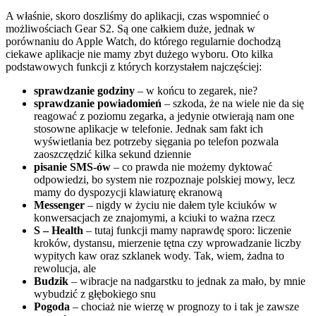
A właśnie, skoro doszliśmy do aplikacji, czas wspomnieć o
możliwościach Gear S2. Są one całkiem duże, jednak w
porównaniu do Apple Watch, do którego regularnie dochodzą
ciekawe aplikacje nie mamy zbyt dużego wyboru. Oto kilka
podstawowych funkcji z których korzystałem najczęściej:
sprawdzanie godziny
– w końcu to zegarek, nie?
sprawdzanie powiadomień
– szkoda, że na wiele nie da się
reagować z poziomu zegarka, a jedynie otwierają nam one
stosowne aplikacje w telefonie. Jednak sam fakt ich
wyświetlania bez potrzeby sięgania po telefon pozwala
zaoszczędzić kilka sekund dziennie
pisanie SMS-ów
– co prawda nie możemy dyktować
odpowiedzi, bo system nie rozpoznaje polskiej mowy, lecz
mamy do dyspozycji klawiaturę ekranową
Messenger
– nigdy w życiu nie dałem tyle kciuków w
konwersacjach ze znajomymi, a kciuki to ważna rzecz
S – Health
– tutaj funkcji mamy naprawdę sporo: liczenie
kroków, dystansu, mierzenie tętna czy wprowadzanie liczby
wypitych kaw oraz szklanek wody. Tak, wiem, żadna to
rewolucja, ale
Budzik
– wibracje na nadgarstku to jednak za mało, by mnie
wybudzić z głębokiego snu
Pogoda
– chociaż nie wierzę w prognozy to i tak je zawsze