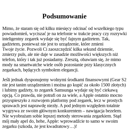
Podsumowanie
Mimo, że staram się od kilku miesięcy odcinać od wszelkiego typu
powiadomień, wyciszać je na telefonie w trakcie pracy czy rozrywki
inteligentny zegarek wydaje się być fajnym gadżetem. Tak,
gadżetem, ponieważ nie jest to urządzenie, które zmieni
Twoje życie. Pozwoli Ci zaoszczędzić kilka sekund dziennie,
zmierzy puls, ale nie daje w zasadzie możliwości większych niż
telefon, który i tak już posiadamy. Zresztą, obawiam się, że mimo
mody na smartwatche wiele osób pozostanie przy klasycznych
zegarkach, będących symbolem elegancji.
Jeśli jednak dysponujemy wolnymi środkami finansowymi (Gear S2
nie jest tanim urządzeniem i można go kupić za około 1500 złotych)
i lubimy gadżety, to zegarek Samsunga wydaje się być ciekawą
opcją. Co prawda, nie potrafi on za wiele, a Apple ostatnio mocno
przyspieszyło z rozwojem platformy pod zegarek, lecz w prostych
sprawach jest naprawdę niezły. A pod jednym względem totalnie
wygrywa ze swoim głównym konkurentem – nawigacja bezelem.
Nie wyobrażam sobie lepszej metody sterowania zegarkiem. Stąd
mój mały apel do, hehe, Apple: wprowadźcie to samo w swoim
zegarku (szkoda, że jest kwadratowy…)!