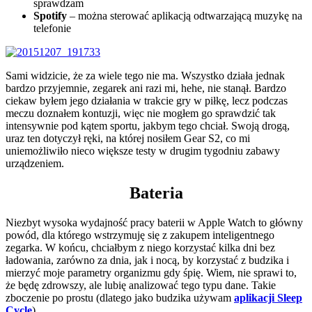
sprawdzam
Spotify
– można sterować aplikacją odtwarzającą muzykę na
telefonie
Sami widzicie, że za wiele tego nie ma. Wszystko działa jednak
bardzo przyjemnie, zegarek ani razi mi, hehe, nie stanął. Bardzo
ciekaw byłem jego działania w trakcie gry w piłkę, lecz podczas
meczu doznałem kontuzji, więc nie mogłem go sprawdzić tak
intensywnie pod kątem sportu, jakbym tego chciał. Swoją drogą,
uraz ten dotyczył ręki, na której nosiłem Gear S2, co mi
uniemożliwiło nieco większe testy w drugim tygodniu zabawy
urządzeniem.
Bateria
Niezbyt wysoka wydajność pracy baterii w Apple Watch to główny
powód, dla którego wstrzymuję się z zakupem inteligentnego
zegarka. W końcu, chciałbym z niego korzystać kilka dni bez
ładowania, zarówno za dnia, jak i nocą, by korzystać z budzika i
mierzyć moje parametry organizmu gdy śpię. Wiem, nie sprawi to,
że będę zdrowszy, ale lubię analizować tego typu dane. Takie
zboczenie po prostu (dlatego jako budzika używam
aplikacji Sleep
Cycle
).