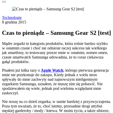
Technologie
8 grudnia 2015
Czas to pieniądz – Samsung Gear S2 [test]
Mądre zegarki to kategoria produktów, która rośnie bardzo szybko
w ostatnim czasie i choć nie odniesie raczej sukcesu tak wielkiego
jak smartfony, to testowany przeze mnie w ostatnim, nomen omen,
czasie smartwatch Samsunga udowadnia, że to coraz ciekawsza
gałąź produktów.
Pisałem już kilka razy o
Apple Watch
, którego pierwsza generacja
mnie nie przekonuje do zakupu. Kiedy jednak z wielu stron
spływały do mnie zachwyty nad najnowszym inteligentnym
zegarkiem Samsunga, uznałem, że muszę nim się pobawić. Nie
spodziewałem się wiele, jednak pod wieloma względami mnie
zaskoczył.
Nie noszę na co dzień zegarka, w sumie bardziej z przyzwyczajenia.
Poza tym uważam, że to, choć istotny, przesadnie drogi atrybut
męskiej garderoby / mody / łotewa. W moim życiu, a także ubiorze,