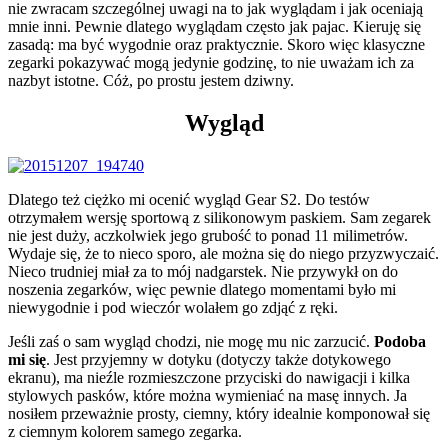
nie zwracam szczególnej uwagi na to jak wyglądam i jak oceniają
mnie inni. Pewnie dlatego wyglądam często jak pajac. Kieruję się
zasadą: ma być wygodnie oraz praktycznie. Skoro więc klasyczne
zegarki pokazywać mogą jedynie godzinę, to nie uważam ich za
nazbyt istotne. Cóż, po prostu jestem dziwny.
Wygląd
Dlatego też ciężko mi ocenić wygląd Gear S2. Do testów
otrzymałem wersję sportową z silikonowym paskiem. Sam zegarek
nie jest duży, aczkolwiek jego grubość to ponad 11 milimetrów.
Wydaje się, że to nieco sporo, ale można się do niego przyzwyczaić.
Nieco trudniej miał za to mój nadgarstek. Nie przywykł on do
noszenia zegarków, więc pewnie dlatego momentami było mi
niewygodnie i pod wieczór wolałem go zdjąć z ręki.
Jeśli zaś o sam wygląd chodzi, nie mogę mu nic zarzucić.
Podoba
mi się
. Jest przyjemny w dotyku (dotyczy także dotykowego
ekranu), ma nieźle rozmieszczone przyciski do nawigacji i kilka
stylowych pasków, które można wymieniać na masę innych. Ja
nosiłem przeważnie prosty, ciemny, który idealnie komponował się
z ciemnym kolorem samego zegarka.