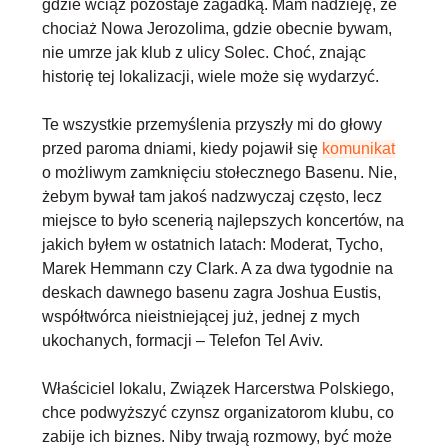
gdzie wciąż pozostaje zagadką. Mam nadzieję, że
chociaż Nowa Jerozolima, gdzie obecnie bywam,
nie umrze jak klub z ulicy Solec. Choć, znając
historię tej lokalizacji, wiele może się wydarzyć.
Te wszystkie przemyślenia przyszły mi do głowy
przed paroma dniami, kiedy pojawił się
komunikat
o możliwym zamknięciu stołecznego Basenu. Nie,
żebym bywał tam jakoś nadzwyczaj często, lecz
miejsce to było scenerią najlepszych koncertów, na
jakich byłem w ostatnich latach: Moderat, Tycho,
Marek Hemmann czy Clark. A za dwa tygodnie na
deskach dawnego basenu zagra Joshua Eustis,
współtwórca nieistniejącej już, jednej z mych
ukochanych, formacji – Telefon Tel Aviv.
Właściciel lokalu, Związek Harcerstwa Polskiego,
chce podwyższyć czynsz organizatorom klubu, co
zabije ich biznes. Niby trwają rozmowy, być może