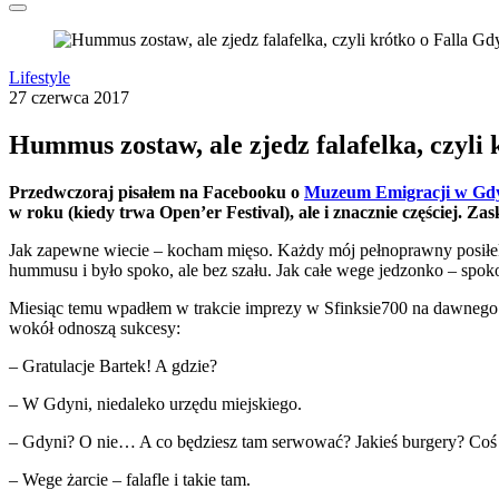
Lifestyle
27 czerwca 2017
Hummus zostaw, ale zjedz falafelka, czyli 
Przedwczoraj pisałem na Facebooku o
Muzeum Emigracji w Gd
w roku (kiedy trwa Open’er Festival), ale i znacznie częściej. Z
Jak zapewne wiecie – kocham mięso. Każdy mój pełnoprawny posiłek
hummusu i było spoko, ale bez szału. Jak całe wege jedzonko – spo
Miesiąc temu wpadłem w trakcie imprezy w Sfinksie700 na dawnego 
wokół odnoszą sukcesy:
– Gratulacje Bartek! A gdzie?
– W Gdyni, niedaleko urzędu miejskiego.
– Gdyni? O nie… A co będziesz tam serwować? Jakieś burgery? Coś
– Wege żarcie – falafle i takie tam.