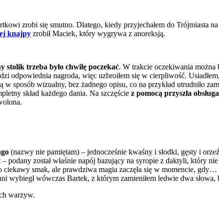
rtkowi zrobi się smutno. Dlatego, kiedy przyjechałem do Trójmiasta na
tej knajpy
zrobił Maciek, który wygrywa z anoreksją.
y stolik trzeba było chwilę poczekać
. W trakcie oczekiwania można 
zi odpowiednia nagroda, więc uzbroiłem się w cierpliwość. Usiadłem, 
są w sposób wizualny, bez żadnego opisu, co na przykład utrudniło z
mpletny skład każdego dania. Na szczęście
z pomocą przyszła obsługa
wolona.
ngo
(nazwy nie pamiętam) – jednocześnie kwaśny i słodki, gęsty i o
– podany został właśnie napój bazujący na syropie z daktyli, który nie
 ciekawy smak, ale prawdziwa magia zaczęła się w momencie, gdy… D
chni wybiegł wówczas Bartek, z którym zamieniłem ledwie dwa słowa, 
żych warzyw.