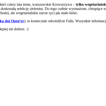
akieś cztery lata temu, warszawskie Krowarzywa –
tylko wegetariańsk
ak doskonałą selekcję zieleniny. Do tego cudnie wysmażone, chrupiące 
hodzi, ale wegetariańskie żarcie syci jak mało które.
lka dni Open’er
), to koniecznie odwiedźcie Falla. Wszystkie informacj
epiej niż dobrze. :)