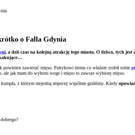
krótko o Falla Gdynia
yni
, a dziś czas na kolejną atrakcję tego miasta. O dziwo, tych jest
askakujące…
 powinien zawierać mięso. Patrykowi (temu co właśnie zrobił sobie
r
ko, ale jak mam do wyboru wege i mięso to zawsze wybiorę mięso.
kumpla, z którym niejedną imprezę wspólnie graliśmy. Kiedy
opowiad
 dobrego?