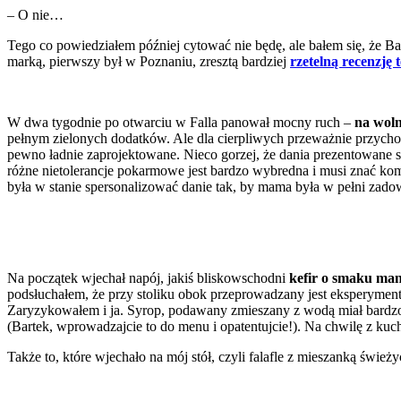
– O nie…
Tego co powiedziałem później cytować nie będę, ale bałem się, że Ba
marką, pierwszy był w Poznaniu, zresztą bardziej
rzetelną recenzję 
W dwa tygodnie po otwarciu w Falla panował mocny ruch –
na woln
pełnym zielonych dodatków. Ale dla cierpliwych przeważnie przychod
pewno ładnie zaprojektowane. Nieco gorzej, że dania prezentowane 
różne nietolerancje pokarmowe jest bardzo wybredna i musi znać ko
była w stanie spersonalizować danie tak, by mama była w pełni zado
Na początek wjechał napój, jakiś bliskowschodni
kefir o smaku ma
podsłuchałem, że przy stoliku obok przeprowadzany jest eksperyment 
Zaryzykowałem i ja. Syrop, podawany zmieszany z wodą miał bardzo
(Bartek, wprowadzajcie to do menu i opatentujcie!). Na chwilę z ku
Także to, które wjechało na mój stół, czyli falafle z mieszanką świe