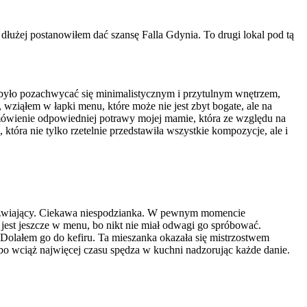
 dłużej postanowiłem dać szansę Falla Gdynia. To drugi lokal pod tą
było pozachwycać się minimalistycznym i przytulnym wnętrzem,
wziąłem w łapki menu, które może nie jest zbyt bogate, ale na
amówienie odpowiedniej potrawy mojej mamie, która ze względu na
, która nie tylko rzetelnie przedstawiła wszystkie kompozycje, ale i
rzeźwiający. Ciekawa niespodzianka. W pewnym momencie
 jest jeszcze w menu, bo nikt nie miał odwagi go spróbować.
olałem go do kefiru. Ta mieszanka okazała się mistrzostwem
bo wciąż najwięcej czasu spędza w kuchni nadzorując każde danie.