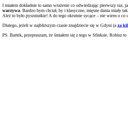
I miałem dokładnie to samo wrażenie co odwiedzając pierwszy raz, j
warzywa
. Bardzo bym chciał, by i klasyczne, mięsne dania miały t
Ależ to było pyszniutkie! A do tego okrutnie sycące – nie wiem o co c
Dlatego, jeżeli w najbliższym czasie znajdziecie się w Gdyni (a
za ki
PS. Bartek, przepraszam, że śmiałem się z tego w Sfinksie. Robisz to l