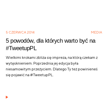
5 CZERWCA 2014
MEDIA
5 powodów, dla których warto być na
#TweetupPL
Wielkimi krokami zbliża się impreza, na którą czekam z
wytęsknieniem. Poprzednia jej edycja była
niesamowitym przeżyciem. Dlatego Ty też powinieneś
się pojawić na #TweetupPL.
Twoi fani to nie liczby. To ludzie