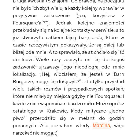
Druga kwestia to znajomi. Co prawda, na początku
nie było ich zbyt wielu, a każdy kolejny wprawiał w
pozytywne zaskoczenie („co, korzystasz z
Foursquare’a!?”). Jednak kolejne znajomości
przekładały się na kolejne kontakty w serwisie, a to
już stworzyło całkiem fajną bazę osób, które w
czasie rzeczywistym pokazywały, że są dalej lub
bliżej ode mnie. A to sprawiało, że aż chciało się iść
do ludzi. Wiele razy zdarzyło mi się do kogoś
zadzwonić ujrzawszy jego nieodległą ode mnie
lokalizację. „Hej, widziałem, że jesteś w Barn
Burgerze, mogę się dołączyć?” – to tylko przykład
wielu takich rozmów i przypadkowych spotkań,
które nie miałyby miejsca gdyby nie Foursquare. I
każde z nich wspominam bardzo miło. Może oprócz
ostatniego w Krakowie, kiedy mityczne „jedno
piwo” przerodziło się w melanż do godzin
porannych. Ale poznałem wtedy
, więc
Marcina
narzekać nie mogę. :)