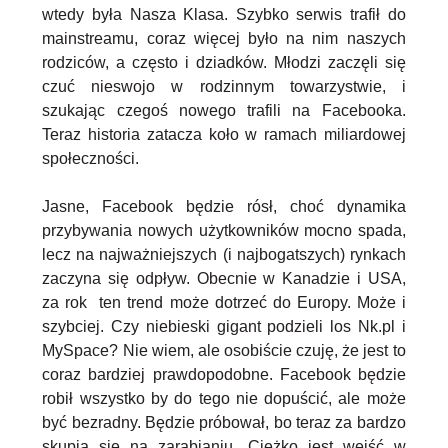
wtedy była Nasza Klasa. Szybko serwis trafił do
mainstreamu, coraz więcej było na nim naszych
rodziców, a często i dziadków. Młodzi zaczęli się
czuć nieswojo w rodzinnym towarzystwie, i
szukając czegoś nowego trafili na Facebooka.
Teraz historia zatacza koło w ramach miliardowej
społeczności.
Jasne, Facebook będzie rósł, choć dynamika
przybywania nowych użytkowników mocno spada,
lecz na najważniejszych (i najbogatszych) rynkach
zaczyna się odpływ. Obecnie w Kanadzie i USA,
za rok ten trend może dotrzeć do Europy. Może i
szybciej. Czy niebieski gigant podzieli los Nk.pl i
MySpace? Nie wiem, ale osobiście czuję, że jest to
coraz bardziej prawdopodobne. Facebook będzie
robił wszystko by do tego nie dopuścić, ale może
być bezradny. Będzie próbował, bo teraz za bardzo
skupia się na zarabianiu. Ciężko jest wejść w