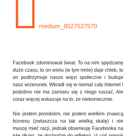
Facebook zdominował świat. To na nim spędzamy
dużo czasu, to on wielu (w tym mnie) daje chleb, to
on podtrzymuje nasze więzi społeczne i buduje
nasz wizerunek. Wkradł się w niemal cały Internet i
podobno nie ma zamiaru się z niego ruszać. Ale
coraz więcej wskazuje na to, że niekoniecznie.
Nie jestem prorokiem, nie jestem wielkim znawcą
biznesu (zwłaszcza na tak wielką skalę) i nie
muszę mieć racji, jednak obserwuję Facebooka na
tyle długo, że dochodzę do refleksji, iż coś powoli