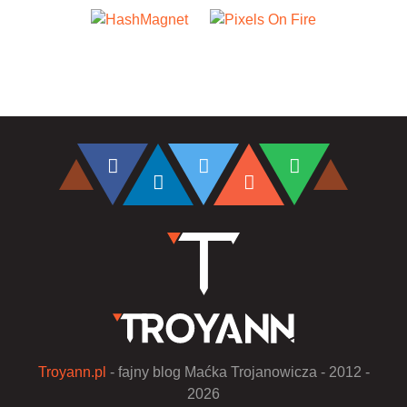
Troyann.pl
- fajny blog Maćka Trojanowicza - 2012 -
2026