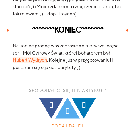
starość? ;) (Moim zdaniem to zmęczenie branżą, też
tak miewam. ;) – dop. Troyann)
^^^^^^^KONIEC^^^^^^^
Na koniec pragnę was zaprosić do pierwszej części
serii Mój Cyfrowy Świat, której bohaterem był
. Kolejne już w przygotowaniu! I
Hubert Wydrych
postaram się o jakieś parytety. ;)
SPODOBAŁ CI SIĘ TEN ARTYKUŁ?
PODAJ DALEJ