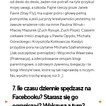
od deski do deski, żaden nie potrafi na tyle przykuć
mojej uwagi, a szkoda. Fajne rzeczy pisze Janek
Favre (Stay Fly), ma super pióro i głowę pełną
pomysłów, a jeśli już przy kreatywności jesteśmy, to
zawsze wrażenie robi na mnie Paulina Wnuk i
Maciej Mazurek (Zuch Rysuje, Zuch Pisze). Czasem
ciekawe treści znajduję u Pawła Opydo, Michała
Góreckiego i Krzysztofa Kotkowicza. Kiedyś
przyjdzie pora na czytanie Michała Szafrańskiego
(Jak oszczędzać pieniądze) i Wojciecha Wawrzaka
(Prakreacja), a zdecydowanie omijam blogi
parentingowe, o zdrowym żywieniu, biegaczy i te
blogi lifestyle’owe, które są tak naprawdę o niczym.
No, wyszło trochę więcej niż 3. ;)
7. Ile czasu dziennie spędzasz na
Facebooku? Starasz się go
ograniczać? Walczysz z tym?