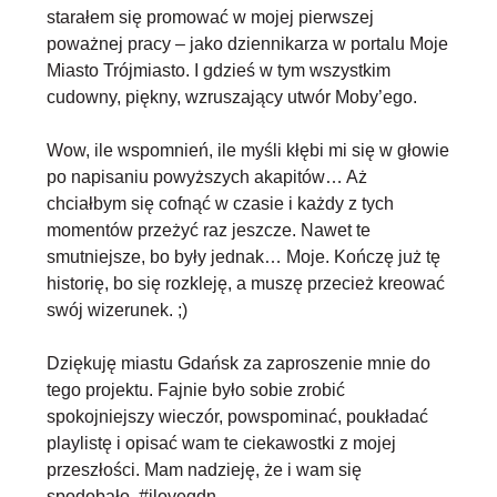
starałem się promować w mojej pierwszej
poważnej pracy – jako dziennikarza w portalu Moje
Miasto Trójmiasto. I gdzieś w tym wszystkim
cudowny, piękny, wzruszający utwór Moby’ego.
Wow, ile wspomnień, ile myśli kłębi mi się w głowie
po napisaniu powyższych akapitów… Aż
chciałbym się cofnąć w czasie i każdy z tych
momentów przeżyć raz jeszcze. Nawet te
smutniejsze, bo były jednak… Moje. Kończę już tę
historię, bo się rozkleję, a muszę przecież kreować
swój wizerunek. ;)
Dziękuję miastu Gdańsk za zaproszenie mnie do
tego projektu. Fajnie było sobie zrobić
spokojniejszy wieczór, powspominać, poukładać
playlistę i opisać wam te ciekawostki z mojej
przeszłości. Mam nadzieję, że i wam się
spodobało. #ilovegdn