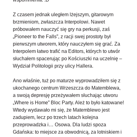
Z czasem jednak uległem lżejszym, gitarowym
brzmieniom, zwłaszcza Interpolowi. Nawet
próbowałem nauczyć się gry na perkusji, zaś
„Pioneer to the Falls”, z racji swej prostoty był
pierwszym utworem, który nauczyłem się grać. Za
Interpolem łatwo trafić na Editors, których to utwór
słuchałem spacerując po Kościuszki na uczelnię –
Wydział Politologii przy ulicy Hallera.
Ano właśnie, tuż po maturze wyprowadziłem się z
ukochanego centrum Wrzeszcza do Matemblewa,
a swoją depresję przeżywałem słuchając utworu
„Where is Home” Bloc Party. Ależ to było katowane!
Wtedy wydawało mi się, że Matemblewo jest
zadupiem, lecz po trzech latach kolejna
przeprowadzka i… Osowa. Dla ludzi spoza
Gdańska: to miejsce za obwodnicą, za lotniskiem i