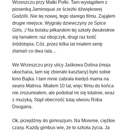
Wrzeszczu przy Matki Polki. Tam wystąpiłem z
piosenką Jamiroquai ze ścieżki dźwiękowej
Godzilli. Nie tej nowej, tego starego filmu. Zająłem
drugie miejsce. Wygrały dziewczyny ze Spice
Girls. ;/ Na boisku piłkarskim tej szkoły dwukrotnie
się łamałem: raz obojczyk, drugi raz kość
śródstopia. Cóż, przez kilka lat miałem serię
złamań co dwa lata…
We Wrzeszczu przy ulicy Jaśkowa Dolina (moja
ukochana, tam się zbierało kasztany) było sobie
kino Bajka. I tam mnie zabrała kiedyś mama na
seans Matrixa. Miałem 10 lat, więc filmu do końca
nie zrozumiałem, ale podobał mi się totalnie, wraz
z muzyką. Stąd obecność tutaj utworu Roba
Dougana.
Ok, przejdźmy do gimnazjum. Na Morenie, ciężkie
czasy. Każdy gimbus wie, że to szkoła życia. Ja