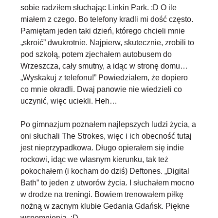
sobie radziłem słuchając Linkin Park. :D O ile
miałem z czego. Bo telefony kradli mi dość często.
Pamiętam jeden taki dzień, którego chcieli mnie
„skroić” dwukrotnie. Najpierw, skutecznie, zrobili to
pod szkołą, potem zjechałem autobusem do
Wrzeszcza, cały smutny, a idąc w stronę domu…
„Wyskakuj z telefonu!” Powiedziałem, że dopiero
co mnie okradli. Dwaj panowie nie wiedzieli co
uczynić, więc uciekli. Heh…
Po gimnazjum poznałem najlepszych ludzi życia, a
oni słuchali The Strokes, więc i ich obecność tutaj
jest nieprzypadkowa. Długo opierałem się indie
rockowi, idąc we własnym kierunku, tak też
pokochałem (i kocham do dziś) Deftones. „Digital
Bath” to jeden z utworów życia. I słuchałem mocno
w drodze na treningi. Bowiem trenowałem piłkę
nożną w zacnym klubie Gedania Gdańsk. Piękne
wspomnienia. :D