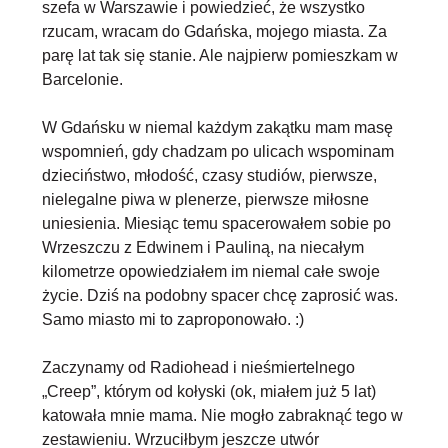
szefa w Warszawie i powiedzieć, że wszystko
rzucam, wracam do Gdańska, mojego miasta. Za
parę lat tak się stanie. Ale najpierw pomieszkam w
Barcelonie.
W Gdańsku w niemal każdym zakątku mam masę
wspomnień, gdy chadzam po ulicach wspominam
dzieciństwo, młodość, czasy studiów, pierwsze,
nielegalne piwa w plenerze, pierwsze miłosne
uniesienia. Miesiąc temu spacerowałem sobie po
Wrzeszczu z Edwinem i Pauliną, na niecałym
kilometrze opowiedziałem im niemal całe swoje
życie. Dziś na podobny spacer chcę zaprosić was.
Samo miasto mi to zaproponowało. :)
Zaczynamy od Radiohead i nieśmiertelnego
„Creep”, którym od kołyski (ok, miałem już 5 lat)
katowała mnie mama. Nie mogło zabraknąć tego w
zestawieniu. Wrzuciłbym jeszcze utwór