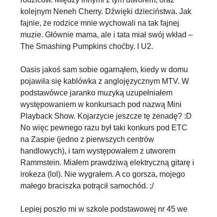
kolejnym Neneh Cherry. Dźwięki dzieciństwa. Jak
fajnie, że rodzice mnie wychowali na tak fajnej
muzie. Głównie mama, ale i tata miał swój wkład –
The Smashing Pumpkins choćby. I U2.
Oasis jakoś sam sobie ogarnąłem, kiedy w domu
pojawiła się kablówka z anglojęzycznym MTV. W
podstawówce jaranko muzyką uzupełniałem
występowaniem w konkursach pod nazwą Mini
Playback Show. Kojarzycie jeszcze tę żenadę? :D
No więc pewnego razu był taki konkurs pod ETC
na Zaspie (jedno z pierwszych centrów
handlowych), i tam występowałem z utworem
Rammstein. Miałem prawdziwą elektryczną gitarę i
irokeza (lol). Nie wygrałem. A co gorsza, mojego
małego braciszka potrącił samochód. ;/
Lepiej poszło mi w szkole podstawowej nr 45 we