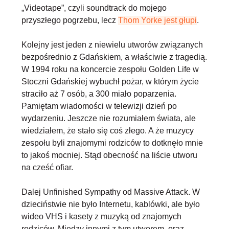
„Videotape”, czyli soundtrack do mojego
przyszłego pogrzebu, lecz
Thom Yorke jest głupi
.
Kolejny jest jeden z niewielu utworów związanych
bezpośrednio z Gdańskiem, a właściwie z tragedią.
W 1994 roku na koncercie zespołu Golden Life w
Stoczni Gdańskiej wybuchł pożar, w którym życie
straciło aż 7 osób, a 300 miało poparzenia.
Pamiętam wiadomości w telewizji dzień po
wydarzeniu. Jeszcze nie rozumiałem świata, ale
wiedziałem, że stało się coś złego. A że muzycy
zespołu byli znajomymi rodziców to dotknęło mnie
to jakoś mocniej. Stąd obecność na liście utworu
na cześć ofiar.
Dalej Unfinished Sympathy od Massive Attack. W
dzieciństwie nie było Internetu, kablówki, ale było
wideo VHS i kasety z muzyką od znajomych
rodziców. Między innymi z tym utworem, oraz