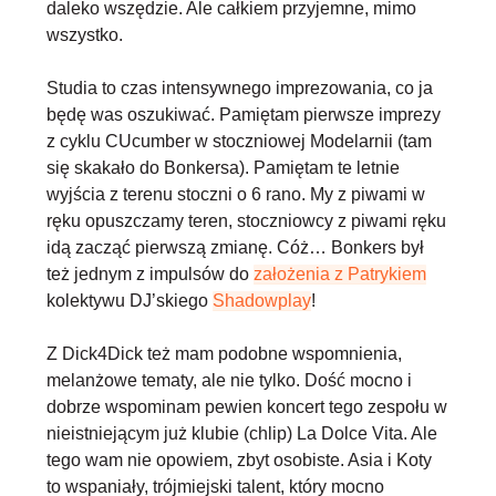
daleko wszędzie. Ale całkiem przyjemne, mimo
wszystko.
Studia to czas intensywnego imprezowania, co ja
będę was oszukiwać. Pamiętam pierwsze imprezy
z cyklu CUcumber w stoczniowej Modelarnii (tam
się skakało do Bonkersa). Pamiętam te letnie
wyjścia z terenu stoczni o 6 rano. My z piwami w
ręku opuszczamy teren, stoczniowcy z piwami ręku
idą zacząć pierwszą zmianę. Cóż… Bonkers był
też jednym z impulsów do
założenia z Patrykiem
kolektywu DJ’skiego
Shadowplay
!
Z Dick4Dick też mam podobne wspomnienia,
melanżowe tematy, ale nie tylko. Dość mocno i
dobrze wspominam pewien koncert tego zespołu w
nieistniejącym już klubie (chlip) La Dolce Vita. Ale
tego wam nie opowiem, zbyt osobiste. Asia i Koty
to wspaniały, trójmiejski talent, który mocno