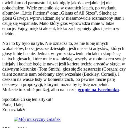
uwielbiam od parunastu lat, tak nigdy jakoś specjalnie jej nie
pokochałem. Wiele zmieniło się w ostatnich latach, po wydaniu
albumów „Little Fictions” oraz „Giants of All Sizes”. Słuchając
głosu Garveya wprowadzam się w niesamowicie rozmarzony stan i
czuję się wspaniale. Mało który głos wprowadza mnie w takie
emocje. Fajny, miękki akcent, lekko zachrypnięty głos i jestem w
niebie.
No i to by było na tyle. Nie oznacza to, że nie lubię innych
wokalistów, bo są jeszcze dziesiątki, jeśli nie setki artystów, których
głosy lubię i cenię. Jednak w tym zestawieniu chciałem skupić się
na tych głosach, które mnie rozanielają, wyryły w moim sercu swoje
inicjały i kochać będę je nawet jeśli kariera tychże artystów skręci w
dziwnym kierunku (Tom Smith), głos się źle zestarzeje (Corgan) czy
talent zostanie nam odebrany zbyt wcześnie (Buckley, Cornell). I
czekam na wasze listy w komentarzach, bo pewnie macie parę
ciekawych propozycji, którymi można by tę listę uzupełnić.
Możecie to zrobić poniżej, albo na naszej
grupie na Facebooku
.
Spodobał Ci się ten artykuł?
Podaj Dalej
Zobacz także