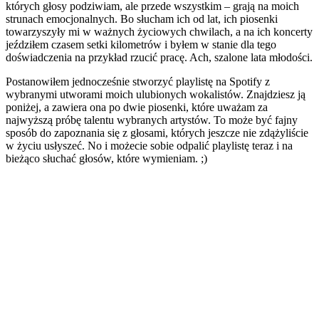
których głosy podziwiam, ale przede wszystkim – grają na moich
strunach emocjonalnych. Bo słucham ich od lat, ich piosenki
towarzyszyły mi w ważnych życiowych chwilach, a na ich koncerty
jeździłem czasem setki kilometrów i byłem w stanie dla tego
doświadczenia na przykład rzucić pracę. Ach, szalone lata młodości.
Postanowiłem jednocześnie stworzyć playlistę na Spotify z
wybranymi utworami moich ulubionych wokalistów. Znajdziesz ją
poniżej, a zawiera ona po dwie piosenki, które uważam za
najwyższą próbę talentu wybranych artystów. To może być fajny
sposób do zapoznania się z głosami, których jeszcze nie zdążyliście
w życiu usłyszeć. No i możecie sobie odpalić playlistę teraz i na
bieżąco słuchać głosów, które wymieniam. ;)