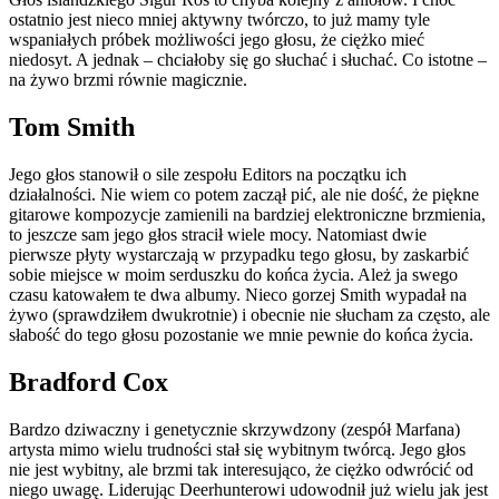
ostatnio jest nieco mniej aktywny twórczo, to już mamy tyle
wspaniałych próbek możliwości jego głosu, że ciężko mieć
niedosyt. A jednak – chciałoby się go słuchać i słuchać. Co istotne –
na żywo brzmi równie magicznie.
Tom Smith
Jego głos stanowił o sile zespołu Editors na początku ich
działalności. Nie wiem co potem zaczął pić, ale nie dość, że piękne
gitarowe kompozycje zamienili na bardziej elektroniczne brzmienia,
to jeszcze sam jego głos stracił wiele mocy. Natomiast dwie
pierwsze płyty wystarczają w przypadku tego głosu, by zaskarbić
sobie miejsce w moim serduszku do końca życia. Ależ ja swego
czasu katowałem te dwa albumy. Nieco gorzej Smith wypadał na
żywo (sprawdziłem dwukrotnie) i obecnie nie słucham za często, ale
słabość do tego głosu pozostanie we mnie pewnie do końca życia.
Bradford Cox
Bardzo dziwaczny i genetycznie skrzywdzony (zespół Marfana)
artysta mimo wielu trudności stał się wybitnym twórcą. Jego głos
nie jest wybitny, ale brzmi tak interesująco, że ciężko odwrócić od
niego uwagę. Liderując Deerhunterowi udowodnił już wielu jak jest