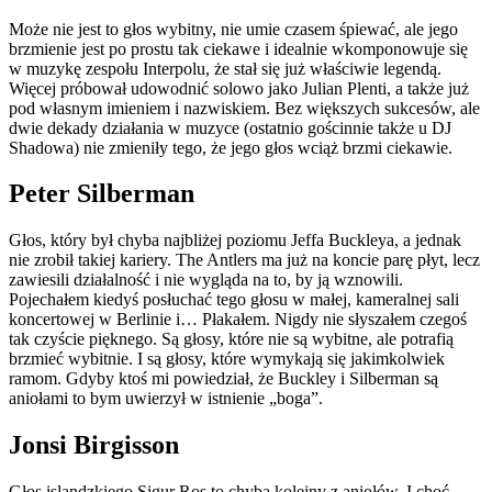
Może nie jest to głos wybitny, nie umie czasem śpiewać, ale jego
brzmienie jest po prostu tak ciekawe i idealnie wkomponowuje się
w muzykę zespołu Interpolu, że stał się już właściwie legendą.
Więcej próbował udowodnić solowo jako Julian Plenti, a także już
pod własnym imieniem i nazwiskiem. Bez większych sukcesów, ale
dwie dekady działania w muzyce (ostatnio gościnnie także u DJ
Shadowa) nie zmieniły tego, że jego głos wciąż brzmi ciekawie.
Peter Silberman
Głos, który był chyba najbliżej poziomu Jeffa Buckleya, a jednak
nie zrobił takiej kariery. The Antlers ma już na koncie parę płyt, lecz
zawiesili działalność i nie wygląda na to, by ją wznowili.
Pojechałem kiedyś posłuchać tego głosu w małej, kameralnej sali
koncertowej w Berlinie i… Płakałem. Nigdy nie słyszałem czegoś
tak czyście pięknego. Są głosy, które nie są wybitne, ale potrafią
brzmieć wybitnie. I są głosy, które wymykają się jakimkolwiek
ramom. Gdyby ktoś mi powiedział, że Buckley i Silberman są
aniołami to bym uwierzył w istnienie „boga”.
Jonsi Birgisson
Głos islandzkiego Sigur Ros to chyba kolejny z aniołów. I choć