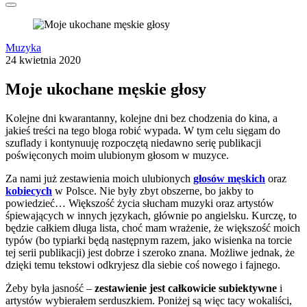
Muzyka
24 kwietnia 2020
Moje ukochane męskie głosy
Kolejne dni kwarantanny, kolejne dni bez chodzenia do kina, a
jakieś treści na tego bloga robić wypada. W tym celu sięgam do
szuflady i kontynuuję rozpoczętą niedawno serię publikacji
poświęconych moim ulubionym głosom w muzyce.
Za nami już zestawienia moich ulubionych
głosów męskich
oraz
kobiecych
w Polsce. Nie były zbyt obszerne, bo jakby to
powiedzieć… Większość życia słucham muzyki oraz artystów
śpiewających w innych językach, głównie po angielsku. Kurczę, to
będzie całkiem długa lista, choć mam wrażenie, że większość moich
typów (bo typiarki będą następnym razem, jako wisienka na torcie
tej serii publikacji) jest dobrze i szeroko znana. Możliwe jednak, że
dzięki temu tekstowi odkryjesz dla siebie coś nowego i fajnego.
Żeby była jasność –
zestawienie jest całkowicie subiektywne
i
artystów wybierałem serduszkiem. Poniżej są więc tacy wokaliści,