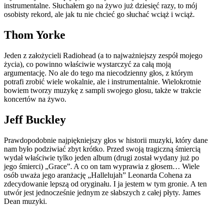
instrumentalne. Słuchałem go na żywo już dziesięć razy, to mój
osobisty rekord, ale jak tu nie chcieć go słuchać wciąż i wciąż.
Thom Yorke
Jeden z założycieli Radiohead (a to najważniejszy zespół mojego
życia), co powinno właściwie wystarczyć za całą moją
argumentację. No ale do tego ma niecodzienny głos, z którym
potrafi zrobić wiele wokalnie, ale i instrumentalnie. Wielokrotnie
bowiem tworzy muzykę z sampli swojego głosu, także w trakcie
koncertów na żywo.
Jeff Buckley
Prawdopodobnie najpiękniejszy głos w historii muzyki, który dane
nam było podziwiać zbyt krótko. Przed swoją tragiczną śmiercią
wydał właściwie tylko jeden album (drugi został wydany już po
jego śmierci) „Grace”. A co on tam wyprawia z głosem… Wiele
osób uważa jego aranżację „Hallelujah” Leonarda Cohena za
zdecydowanie lepszą od oryginału. I ja jestem w tym gronie. A ten
utwór jest jednocześnie jednym ze słabszych z całej płyty. James
Dean muzyki.