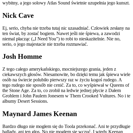
wybitny, a jego solowy Atlas Sound świetnie uzupełnia jego kunszt.
Nick Cave
Ej, serio, chyba nie trzeba tutaj nic uzasadniać. Człowiek zesłany na
ten świat, by zostać bogiem. Nawet jeśli nie śpiewa, a zawodzi
niemal płacząc („I Need You”) to robi to nieskazitelnie. Nie no,
serio, o jego majestacie nie trzeba rozmawiać.
Josh Homme
Z tego całego amerykańskiego, mocniejszego grania, jeden z
ciekawszych głosów. Niesamowite, bo dzięki temu jak śpiewa wiele
osób na świecie polubiło pierwszy raz w życiu kogoś rudego. A
tego rudego nie sposób nie cenić. Za to, co wyśpiewał w Queens of
the Stone Age. Za to, co zrobił na ledwie jednej płycie z Dałem
Grohlem i John Paulem Jonesem w Them Crooked Vultures. No i te
albumy Desert Sessions.
Maynard James Keenan
Bardzo długo nie mogłem się do Toola przekonać. Ani te przydługie
ballady, ani ten głos. No nie mogłem się wczuć. I wtedy Keenan