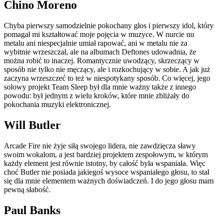
Chino Moreno
Chyba pierwszy samodzielnie pokochany głos i pierwszy idol, który
pomagał mi kształtować moje pojęcia w muzyce. W nurcie nu
metalu ani niespecjalnie umiał rapować, ani w metalu nie za
wybitnie wrzeszczał, ale na albumach Deftones udowadnia, że
można robić to inaczej. Romantycznie uwodzący, skrzeczący w
sposób nie tylko nie męczący, ale i rozkochujący w sobie. A jak już
zaczyna wrzeszczeć to też w niespotykany sposób. Co więcej, jego
solowy projekt Team Sleep był dla mnie ważny także z innego
powodu: był jednym z wielu kroków, które mnie zbliżały do
pokochania muzyki elektronicznej.
Will Butler
Arcade Fire nie żyje siłą swojego lidera, nie zawdzięcza sławy
swoim wokalom, a jest bardziej projektem zespołowym, w którym
każdy element jest równie istotny, by całość była wspaniała. Więc
choć Butler nie posiada jakiegoś wysoce wspaniałego głosu, to stał
się dla mnie elementem ważnych doświadczeń. I do jego głosu mam
pewną słabość.
Paul Banks