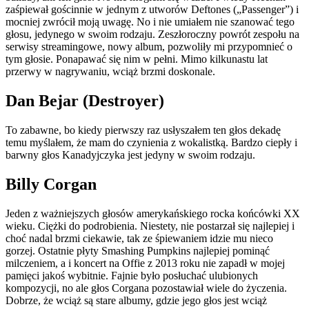
zaśpiewał gościnnie w jednym z utworów Deftones („Passenger”) i
mocniej zwrócił moją uwagę. No i nie umiałem nie szanować tego
głosu, jedynego w swoim rodzaju. Zeszłoroczny powrót zespołu na
serwisy streamingowe, nowy album, pozwoliły mi przypomnieć o
tym głosie. Ponapawać się nim w pełni. Mimo kilkunastu lat
przerwy w nagrywaniu, wciąż brzmi doskonale.
Dan Bejar (Destroyer)
To zabawne, bo kiedy pierwszy raz usłyszałem ten głos dekadę
temu myślałem, że mam do czynienia z wokalistką. Bardzo ciepły i
barwny głos Kanadyjczyka jest jedyny w swoim rodzaju.
Billy Corgan
Jeden z ważniejszych głosów amerykańskiego rocka końcówki XX
wieku. Ciężki do podrobienia. Niestety, nie postarzał się najlepiej i
choć nadal brzmi ciekawie, tak ze śpiewaniem idzie mu nieco
gorzej. Ostatnie płyty Smashing Pumpkins najlepiej pominąć
milczeniem, a i koncert na Offie z 2013 roku nie zapadł w mojej
pamięci jakoś wybitnie. Fajnie było posłuchać ulubionych
kompozycji, no ale głos Corgana pozostawiał wiele do życzenia.
Dobrze, że wciąż są stare albumy, gdzie jego głos jest wciąż