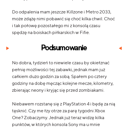
Do odpalenia mam jeszcze Killzone i Metro 2033,
może zdążę nimi pobawić się choć kilka chwil. Choć
i tak połowę pozostałego mi z konsolą czasu
spędzę na boiskach piłkarskich w Fifie.
Podsumowanie
No dobra, tydzień to niewiele czasu by okiełznać
pełnię możliwości tej zabawki, jednak mam już
całkiem dużo godzin za sobą. Spałem po cztery
godziny na dobę męcząc kolejne mecze, kilometry,
zbierając neony i kryjąc się przed zombiakami.
Niebawem rozstanę się z PlayStation 4 i będę za nią
tęsknić. Czy me łzy otrze za parę tygodni Xbox
One? Zobaczymy. Jednak już teraz widzę kilka
punktów, w których konsola Sony ma u mnie