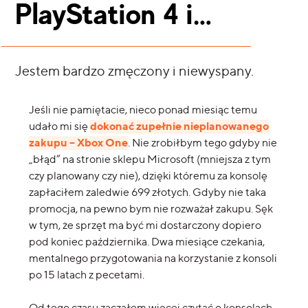
PlayStation 4 i…
Jestem bardzo zmęczony i niewyspany.
Jeśli nie pamiętacie, nieco ponad miesiąc temu
dokonać zupełnie nieplanowanego
udało mi się
zakupu – Xbox One
. Nie zrobiłbym tego gdyby nie
„błąd” na stronie sklepu Microsoft (mniejsza z tym
czy planowany czy nie), dzięki któremu za konsolę
zapłaciłem zaledwie 699 złotych. Gdyby nie taka
promocja, na pewno bym nie rozważał zakupu. Sęk
w tym, że sprzęt ma być mi dostarczony dopiero
pod koniec października. Dwa miesiące czekania,
mentalnego przygotowania na korzystanie z konsoli
po 15 latach z pecetami.
Od tego czasu zacząłem więcej czytać o konsolach,