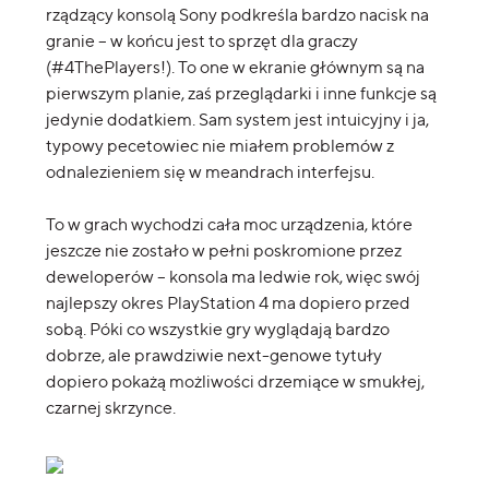
rządzący konsolą Sony podkreśla bardzo nacisk na
granie – w końcu jest to sprzęt dla graczy
(#4ThePlayers!). To one w ekranie głównym są na
pierwszym planie, zaś przeglądarki i inne funkcje są
jedynie dodatkiem. Sam system jest intuicyjny i ja,
typowy pecetowiec nie miałem problemów z
odnalezieniem się w meandrach interfejsu.
To w grach wychodzi cała moc urządzenia, które
jeszcze nie zostało w pełni poskromione przez
deweloperów – konsola ma ledwie rok, więc swój
najlepszy okres PlayStation 4 ma dopiero przed
sobą. Póki co wszystkie gry wyglądają bardzo
dobrze, ale prawdziwie next-genowe tytuły
dopiero pokażą możliwości drzemiące w smukłej,
czarnej skrzynce.