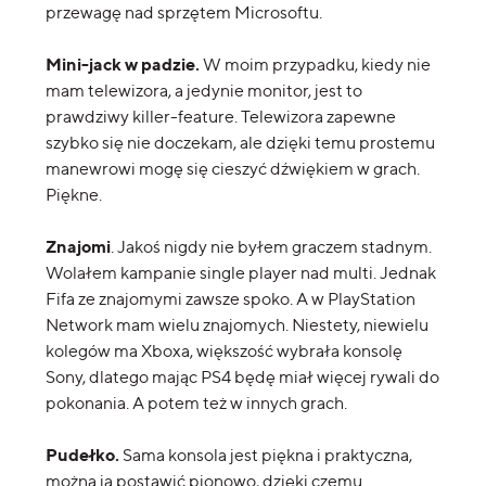
przewagę nad sprzętem Microsoftu.
Mini-jack w padzie.
W moim przypadku, kiedy nie
mam telewizora, a jedynie monitor, jest to
prawdziwy killer-feature. Telewizora zapewne
szybko się nie doczekam, ale dzięki temu prostemu
manewrowi mogę się cieszyć dźwiękiem w grach.
Piękne.
Znajomi
. Jakoś nigdy nie byłem graczem stadnym.
Wolałem kampanie single player nad multi. Jednak
Fifa ze znajomymi zawsze spoko. A w PlayStation
Network mam wielu znajomych. Niestety, niewielu
kolegów ma Xboxa, większość wybrała konsolę
Sony, dlatego mając PS4 będę miał więcej rywali do
pokonania. A potem też w innych grach.
Pudełko.
Sama konsola jest piękna i praktyczna,
można ją postawić pionowo, dzięki czemu