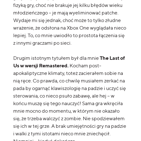
fizyką gry, choć nie brakuje jej kilku błędów wieku
młodzieńczego – je mają wyeliminować patche.
Wydaje mi się jednak, choć może to tylko złudne
wrażenie, że odsłona na Xbox One wyglądała nieco
lepiej. To, co mnie uwiodło to prostota łączenia się
z innymi graczami po sieci.
The Last of
Drugim istotnym tytułem był dla mnie
Us w wersji Remastered.
Kocham post-
apokaliptyczne klimaty, toteż zacierałem sobie na
nią ręce. Co prawda, co chwilę musiałem zerkać na
pada by ogarnąć klawiszologię na padzie i uczyć się
sterowania, co nieco psuło zabawę, ale hej – w
końcu muszę się tego nauczyć! Sama gra wkręciła
mnie mocno do momentu, w którym nie okazało
się, że trzeba walczyć z zombie. Nie spodziewałem
się ich w tej grze. A brak umiejętności gry na padzie
i walki z tymi istotami nieco mnie zniechęcił.