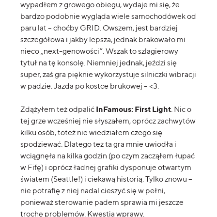
wypadłem z growego obiegu, wydaje mi się, że
bardzo podobnie wygląda wiele samochodówek od
paru lat – choćby GRID. Owszem, jest bardziej
szczegółowa i jakby lepsza, jednak brakowało mi
nieco „next-genowości”. Wszak to szlagierowy
tytuł na tę konsolę. Niemniej jednak, jeździ się
super, zaś gra pięknie wykorzystuje silniczki wibracji
w padzie. Jazda po kostce brukowej – <3.
InFamous: First Light
Zdążyłem też odpalić
. Nic o
tej grze wcześniej nie słyszałem, oprócz zachwytów
kilku osób, toteż nie wiedziałem czego się
spodziewać. Dlatego też ta gra mnie uwiodła i
wciągnęła na kilka godzin (po czym zacząłem łupać
w Fifę) i oprócz ładnej grafiki dysponuje otwartym
światem (Seattle!) i ciekawą historią. Tylko znowu –
nie potrafię z niej nadal cieszyć się w pełni,
ponieważ sterowanie padem sprawia mi jeszcze
trochę problemów. Kwestia wprawy.