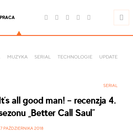
PRACA
A
MUZYKA
SERIAL
TECHNOLOGIE
UPDATE
SERIAL
It’s all good man! – recenzja 4.
sezonu „Better Call Saul”
17 PAŹDZIERNIKA 2018