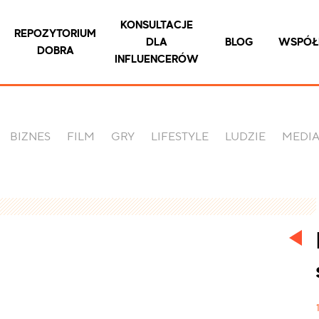
KONSULTACJE
REPOZYTORIUM
DLA
BLOG
WSPÓŁ
DOBRA
INFLUENCERÓW
BIZNES
FILM
GRY
LIFESTYLE
LUDZIE
MEDI