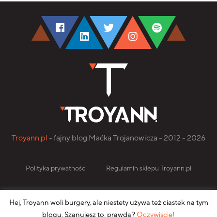
Troyann.pl
- fajny blog Maćka Trojanowicza - 2012 - 2026
Polityka prywatności
Regulamin sklepu Troyann.pl
Zaprojektowano i wdrożono w
Pixels On Fire.pl
Hej, Troyann woli burgery, ale niestety używa też ciastek na tym
blogu. Szanujesz to, prawda?
Oczywiście!