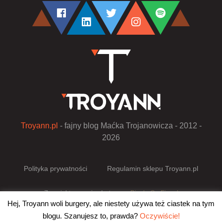
Troyann.pl
- fajny blog Maćka Trojanowicza - 2012 -
2026
Polityka prywatności
Regulamin sklepu Troyann.pl
Zaprojektowano i wdrożono w
Pixels On Fire.pl
Hej, Troyann woli burgery, ale niestety używa też ciastek na tym
blogu. Szanujesz to, prawda?
Oczywiście!