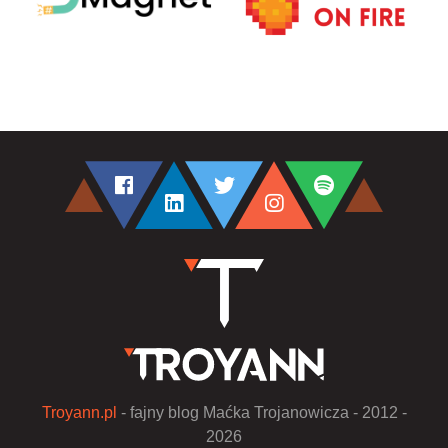
Troyann.pl
- fajny blog Maćka Trojanowicza - 2012 -
2026