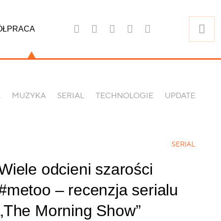
ÓŁPRACA
A
MUZYKA
SERIAL
TECHNOLOGIE
UPDATE
SERIAL
Wiele odcieni szarości
#metoo – recenzja serialu
„The Morning Show”