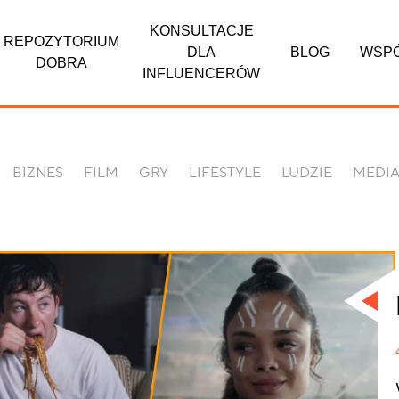
KONSULTACJE
REPOZYTORIUM
DLA
BLOG
WSP
DOBRA
INFLUENCERÓW
BIZNES
FILM
GRY
LIFESTYLE
LUDZIE
MEDI