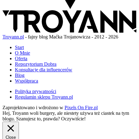
Troyann.pl
- fajny blog Maćka Trojanowicza - 2012 - 2026
Start
O Mnie
Oferta
Repozytorium Dobra
Konsultacje dla influencerów
Blog
Współpraca
Polityka prywatności
Regulamin sklepu Troyann.pl
Zaprojektowano i wdrożono w
Pixels On Fire.pl
Hej, Troyann woli burgery, ale niestety używa też ciastek na tym
blogu. Szanujesz to, prawda?
Oczywiście!
Close