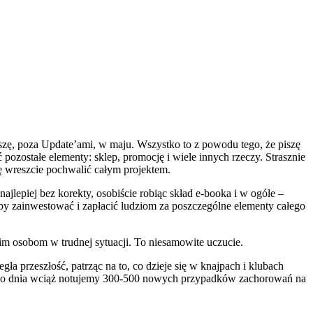
szę, poza Update’ami, w maju. Wszystko to z powodu tego, że piszę
pozostałe elementy: sklep, promocję i wiele innych rzeczy. Strasznie
ię wreszcie pochwalić całym projektem.
jlepiej bez korekty, osobiście robiąc skład e-booka i w ogóle –
by zainwestować i zapłacić ludziom za poszczególne elementy całego
m osobom w trudnej sytuacji. To niesamowite uczucie.
a przeszłość, patrząc na to, co dzieje się w knajpach i klubach
ażdego dnia wciąż notujemy 300-500 nowych przypadków zachorowań na