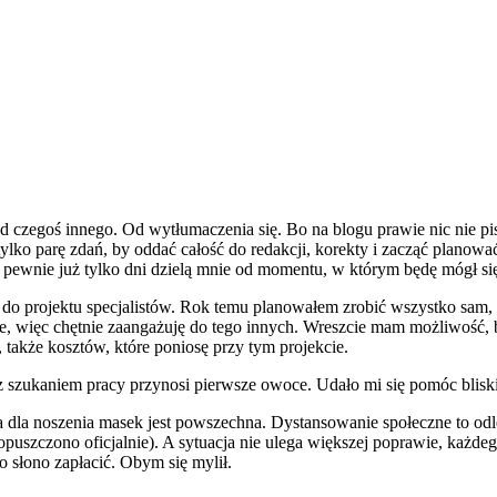
 czegoś innego. Od wytłumaczenia się. Bo na blogu prawie nic nie pi
lko parę zdań, by oddać całość do redakcji, korekty i zacząć planować 
. I pewnie już tylko dni dzielą mnie od momentu, w którym będę mógł s
do projektu specjalistów. Rok temu planowałem zrobić wszystko sam, na
ze, więc chętnie zaangażuję do tego innych. Wreszcie mam możliwość, 
także kosztów, które poniosę przy tym projekcie.
szukaniem pracy przynosi pierwsze owoce. Udało mi się pomóc bliski
la noszenia masek jest powszechna. Dystansowanie społeczne to odległ
 dopuszczono oficjalnie). A sytuacja nie ulega większej poprawie, k
 słono zapłacić. Obym się mylił.