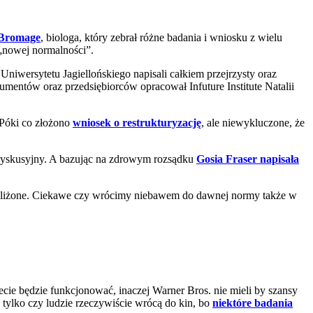
n Bromage
, biologa, który zebrał różne badania i wniosku z wielu
 „nowej normalności”.
 Uniwersytetu Jagiellońskiego napisali całkiem przejrzysty oraz
umentów oraz przedsiębiorców opracował Infuture Institute Natalii
 Póki co złożono
wniosek o restrukturyzację
, ale niewykluczone, że
o dyskusyjny. A bazując na zdrowym rozsądku
Gosia Fraser napisała
 zbliżone. Ciekawe czy wrócimy niebawem do dawnej normy także w
ecie będzie funkcjonować, inaczej Warner Bros. nie mieli by szansy
 tylko czy ludzie rzeczywiście wrócą do kin, bo
niektóre badania