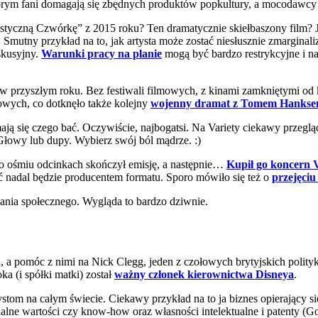
órym fani domagają się zbędnych produktów popkultury, a mocodawcy le
styczną Czwórkę” z 2015 roku? Ten dramatycznie skiełbaszony film? J
utny przykład na to, jak artysta może zostać niesłusznie zmarginal
skusyjny.
Warunki pracy na planie
mogą być bardzo restrykcyjne i na
w przyszłym roku. Bez festiwali filmowych, z kinami zamkniętymi od k
rowych, co dotknęło także kolejny
wojenny dramat z Tomem Hanks
ają się czego bać. Oczywiście, najbogatsi. Na Variety ciekawy prze
Głowy lub dupy. Wybierz swój ból mądrze. :)
 ośmiu odcinkach skończył emisję, a następnie…
Kupił go koncern 
ć nadal będzie producentem formatu. Sporo mówiło się też o
przejęci
nia społecznego. Wygląda to bardzo dziwnie.
asu, a pomóc z nimi na Nick Clegg, jeden z czołowych brytyjskich pol
a (i spółki matki) został
ważny członek kierownictwa Disneya
.
tom na całym świecie. Ciekawy przykład na to ja biznes opierający si
tualne wartości czy know-how oraz własności intelektualne i patenty (