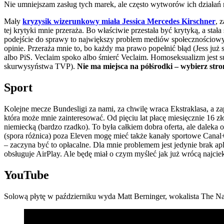
Nie umniejszam zasług tych marek, ale często wytworów ich działań 
Mały
kryzysik wizerunkowy miała Jessica Mercedes Kirschner
, 
tej krytyki mnie przeraża. Bo właściwie przestała być krytyką, a sta
podejście do sprawy to największy problem mediów społecznościowych
opinie. Przeraża mnie to, bo każdy ma prawo popełnić błąd (Jess już 
albo PiS. Veclaim spoko albo śmierć Veclaim. Homoseksualizm jest s
skurwysyństwa TVP).
Nie ma miejsca na półśrodki – wybierz stro
Sport
Kolejne mecze Bundesligi za nami, za chwilę wraca Ekstraklasa, a zap
która może mnie zainteresować. Od pięciu lat płacę miesięcznie 16 zł
niemiecką (bardzo rzadko). To była całkiem dobra oferta, ale daleka 
(spora różnica) poza Eleven mogę mieć także kanały sportowe Canal+ 
– zaczyna być to opłacalne. Dla mnie problemem jest jedynie brak apl
obsługuje AirPlay. Ale będę miał o czym myśleć jak już wrócą najci
YouTube
Solową płytę w październiku wyda Matt Berninger, wokalista The Na