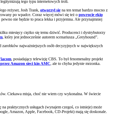
gitymizują tego typu internetowych troli.
ego reżyser, Josh Trank,
otworzył się
na ten temat bardzo mocno z
izowany po wpadce. Coraz więcej mówi się też o
powrocie ekip
 pewno nie będzie to praca lekka i przyjemna. Ale przynajmniej
ilku miesięcy ciężko się temu dziwić. Producenci i dystrybutorzy
em
, który jest jednocześnie autorem scenariusza „Greyhound”.
gląd zarobków najważniejszych osób decyzyjnych w największych
Viacom
, posiadający telewizję CBS. To był fenomenalny projekt
u przez Amazon sieci kin AMC
, ale to chyba jedynie mrzonka.
ityków. Ciekawa misja, choć nie wiem czy wykonalna. W świecie
ę na praktycznych usługach (wynajem czegoś, co istnieje) może
Google, Amazon, Apple, Facebook, CD-Projekt) mają się doskonale.