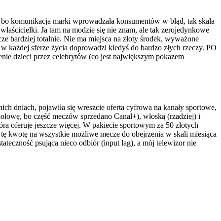
cu, bo komunikacja marki wprowadzała konsumentów w błąd, tak skala
właścicielki. Ja tam na modzie się nie znam, ale tak zerojedynkowe
ze bardziej totalnie. Nie ma miejsca na złoty środek, wyważone
as w każdej sferze życia doprowadzi kiedyś do bardzo złych rzeczy. PO
enie dzieci przez celebrytów (co jest największym pokazem
nich dniach, pojawiła się wreszcie oferta cyfrowa na kanały sportowe,
 połowę, bo część meczów sprzedano Canal+), włoską (rzadziej) i
óra oferuje jeszcze więcej. W pakiecie sportowym za 50 złotych
ć tę kwotę na wszystkie możliwe mecze do obejrzenia w skali miesiąca
teczność psująca nieco odbiór (input lag), a mój telewizor nie