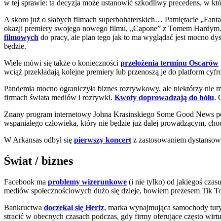
w tej sprawie: ta decyzja może ustanowić szkodliwy precedens, w kt
A skoro już o słabych filmach superbohaterskich… Pamiętacie „Fanta
okazji premiery swojego nowego filmu, „Capone” z Tomem Hardym. Sm
filmowych
do pracy, ale plan tego jak to ma wyglądać jest mocno dy
będzie.
Wiele mówi się także o konieczności
przełożenia terminu Oscarów
wciąż przekładają kolejne premiery lub przenoszą je do platform cyf
Pandemia mocno ograniczyła biznes rozrywkowy, ale niektórzy nie m
firmach świata mediów i rozrywki.
Kwoty doprowadzają do bólu
. 
Znany program internetowy Johna Krasinskiego Some Good News po
wspaniałego człowieka, który nie będzie już dalej prowadzącym, cho
W Arkansas odbył się
pierwszy koncert
z zastosowaniem dystansowa
Świat / biznes
Facebook ma
problemy wizerunkowe
(i nie tylko) od jakiegoś cz
mediów społecznościowych dużo się dzieje, bowiem prezesem Tik Tok
Bankructwa
doczekał się Hertz
, marka wynajmująca samochody turys
stracić w obecnych czasach podczas, gdy firmy oferujące często wir