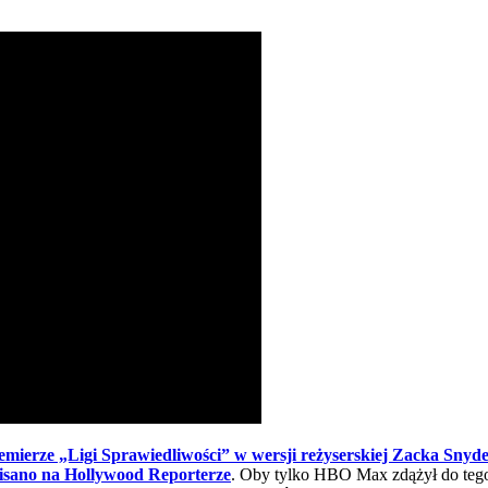
emierze „Ligi Sprawiedliwości” w wersji reżyserskiej Zacka Snyd
isano na Hollywood Reporterze
. Oby tylko HBO Max zdążył do tego