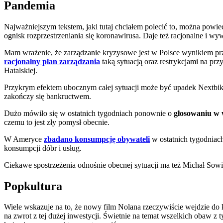
Pandemia
Najważniejszym tekstem, jaki tutaj chciałem polecić to, można powie
ognisk rozprzestrzeniania się koronawirusa. Daje też racjonalne i w
Mam wrażenie, że zarządzanie kryzysowe jest w Polsce wynikiem p
racjonalny plan zarządzania
taką sytuacją oraz restrykcjami na pr
Hatalskiej.
Przykrym efektem ubocznym całej sytuacji może być upadek Nextbik
zakończy się bankructwem.
Dużo mówiło się w ostatnich tygodniach ponownie o
głosowaniu w 
czemu to jest zły pomysł obecnie.
W Ameryce
zbadano konsumpcję obywateli
w ostatnich tygodniac
konsumpcji dóbr i usług.
Ciekawe spostrzeżenia odnośnie obecnej sytuacji ma też Michał Sow
Popkultura
Wiele wskazuje na to, że nowy film Nolana rzeczywiście wejdzie do k
na zwrot z tej dużej inwestycji. Świetnie na temat wszelkich obaw 