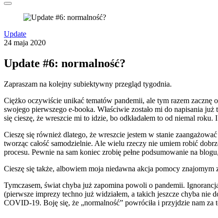
Update
24 maja 2020
Update #6: normalność?
Zapraszam na kolejny subiektywny przegląd tygodnia.
Ciężko oczywiście unikać tematów pandemii, ale tym razem zacznę od
swojego pierwszego e-booka. Właściwie zostało mi do napisania już ty
się cieszę, że wreszcie mi to idzie, bo odkładałem to od niemal roku
Cieszę się również dlatego, że wreszcie jestem w stanie zaangażować 
tworząc całość samodzielnie. Ale wielu rzeczy nie umiem robić dobr
procesu. Pewnie na sam koniec zrobię pełne podsumowanie na blogu, 
Cieszę się także, albowiem moja niedawna akcja pomocy znajomym z 
Tymczasem, świat chyba już zapomina powoli o pandemii. Ignorancja d
(pierwsze imprezy techno już widziałem, a takich jeszcze chyba nie
COVID-19. Boję się, że „normalność” powróciła i przyjdzie nam za to