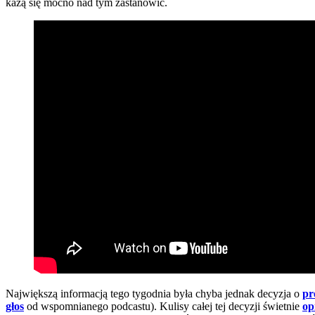
każą się mocno nad tym zastanowić.
Największą informacją tego tygodnia była chyba jednak decyzja o
pr
głos
od wspomnianego podcastu). Kulisy całej tej decyzji świetnie
op