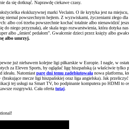
nie da się dotknąć. Naprawdę ciekawe czasy.
założycielka ekskluzywnej marki Veclaim. O ile krytyka jest na miejs
ła się niemal powszechnym hejtem. Z wyzwiskami, życzeniami złego dla 
: albo coś trzeba powszechnie kochać totalnie albo nienawidzić jeszc
się do niego przyznała), ale skala tego rozwarstwienia, która dotyka n
uper albo „śmierć pedałom”. Gwałcenie dzieci przez księży albo gwałc
nę albo umrzyj.
ewne już niebawem kolejne ligi piłkarskie w Europie. I nagle, w ostat
otych za Eleven Sports, by oglądać ligę hiszpańską (a właściwie tylko
od ideału. Natomiast
parę dni temu zadebiutowała
nowa platforma, kt
(brakujące mecze ligi hiszpańskiej oraz liga angielska). Jak przeliczy
ikacji tej usługi na Smart TV, bo podpinanie komputera po HDMI to osta
ekawsze rozgrywki. Cała oferta
tutaj
.
tional!