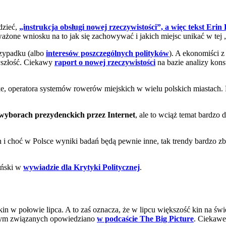
dzieć,
„instrukcja obsługi nowej rzeczywistości”, a więc tekst Eri
yważone wniosku na to jak się zachowywać i jakich miejsc unikać w tej
rzypadku (albo
interesów poszczególnych polityków
). A ekonomiści z
zyszłość. Ciekawy
raport o nowej rzeczywistości
na bazie analizy kons
e, operatora systemów rowerów miejskich w wielu polskich miastach.
wyborach prezydenckich przez Internet
, ale to wciąż temat bardz
h i choć w Polsce wyniki badań będą pewnie inne, tak trendy bardzo
iński w
wywiadzie dla Krytyki Politycznej
.
in w połowie lipca. A to zaś oznacza, że w lipcu większość kin na świ
z tym związanych opowiedziano
w podcaście The Big Picture
. Ciekawe