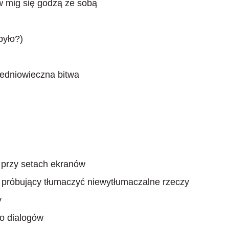
w mig się godzą ze sobą
było?)
redniowieczna bitwa
 przy setach ekranów
próbujący tłumaczyć niewytłumaczalne rzeczy
y
ko dialogów