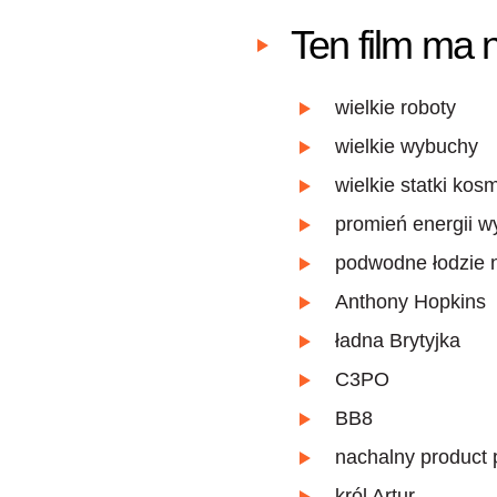
Ten film ma 
wielkie roboty
wielkie wybuchy
wielkie statki kos
promień energii w
podwodne łodzie 
Anthony Hopkins
ładna Brytyjka
C3PO
BB8
nachalny product
król Artur