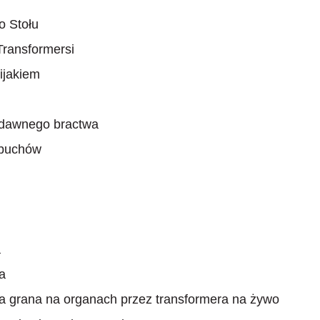
o Stołu
Transformersi
pijakiem
wdawnego bractwa
ybuchów
a
a
a grana na organach przez transformera na żywo