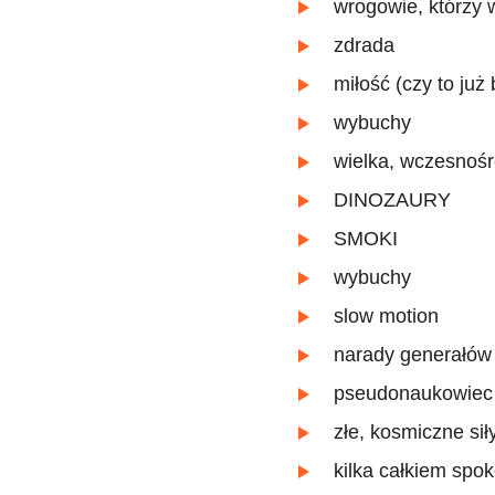
wrogowie, którzy 
zdrada
miłość (czy to już 
wybuchy
wielka, wczesnoś
DINOZAURY
SMOKI
wybuchy
slow motion
narady generałów
pseudonaukowiec 
złe, kosmiczne sił
kilka całkiem spo