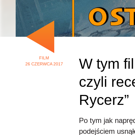
FILM
W tym fi
26 CZERWCA 2017
czyli re
Rycerz”
Po tym jak naprę
podejściem usnął