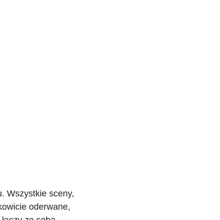
u
. Wszystkie sceny,
łkowicie oderwane,