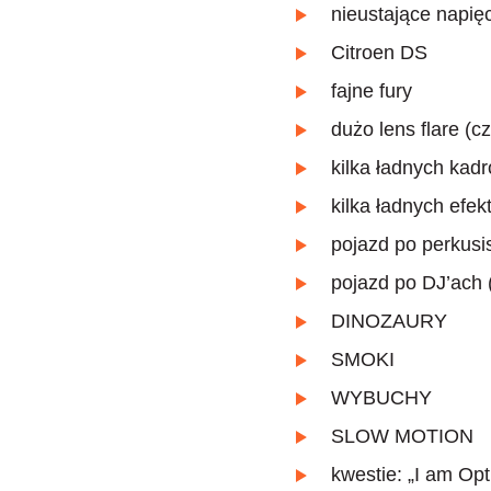
nieustające napię
Citroen DS
fajne fury
dużo lens flare (c
kilka ładnych kad
kilka ładnych ef
pojazd po perkusi
pojazd po DJ’ach
DINOZAURY
SMOKI
WYBUCHY
SLOW MOTION
kwestie: „I am Op