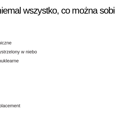
niemal wszystko, co można sobi
miczne
ystrzelony w niebo
nuklearne
 placement