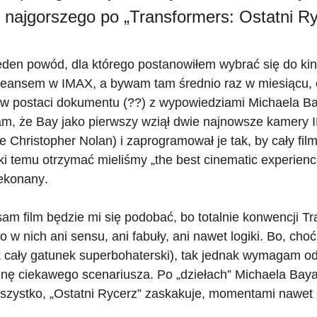
 najgorszego po „Transformers: Ostatni Ry
jeden powód, dla którego postanowiłem wybrać się do kina
seansem w IMAX, a bywam tam średnio raz w miesiącu,
mu w postaci dokumentu (??) z wypowiedziami Michaela B
, że Bay jako pierwszy wziął dwie najnowsze kamery I
że Christopher Nolan) i zaprogramował je tak, by cały fi
ki temu otrzymać mieliśmy „the best cinematic experienc
ekonany
.
 sam film będzie mi się podobać
, bo totalnie konwencji T
o w nich ani sensu, ani fabuły, ani nawet logiki. Bo, choć
k cały gatunek superbohaterski), tak jednak wymagam o
binę ciekawego scenariusza. Po „dziełach” Michaela Bay
zystko, „Ostatni Rycerz” zaskakuje, momentami nawet 