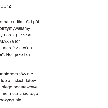
cerz”.
 na ten film. Od pół
 otrzymywaliśmy
aya oraz prezesa
MAX (a ich
lm nagrać z dwóch
e”. No i
jako fan
ransformersów nie
 lubię niskich lotów
d niego podstawowej
a nie można się tego
pozytywnie.