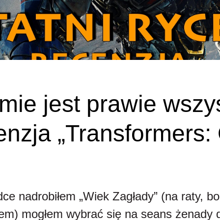
lmie jest prawie wszy
cenzja „Transformers: 
dce nadrobiłem „Wiek Zagłady” (na raty, b
em) mogłem wybrać się na seans żenady d