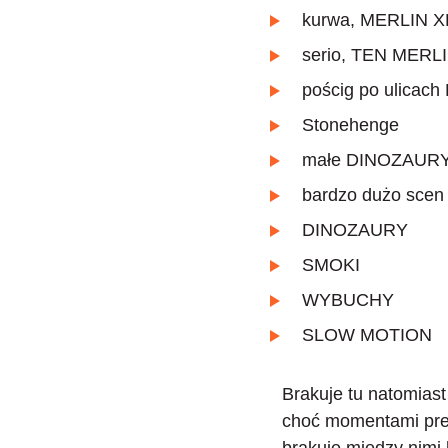
kurwa, MERLIN 
serio, TEN MERL
pościg po ulicach
Stonehenge
małe DINOZAUR
bardzo dużo scen 
DINOZAURY
SMOKI
WYBUCHY
SLOW MOTION
Brakuje tu natomias
choć momentami prez