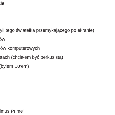
cie
zyli tego światełka przemykającego po ekranie)
rów
ektów komputerowych
stach (chciałem być perkusistą)
 (byłem DJ’em)
timus Prime”