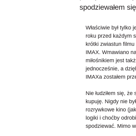
spodziewałem się
Właściwie był tylko 
roku przed każdym 
krótki zwiastun fil
IMAX. Wmawiano nam
miłośnikiem jest tak
jednocześnie, a dzię
IMAXa zostałem prz
Nie łudziłem się, że
kupuję. Nigdy nie był
rozrywkowe kino (ja
logiki i choćby odro
spodziewać. Mimo ws