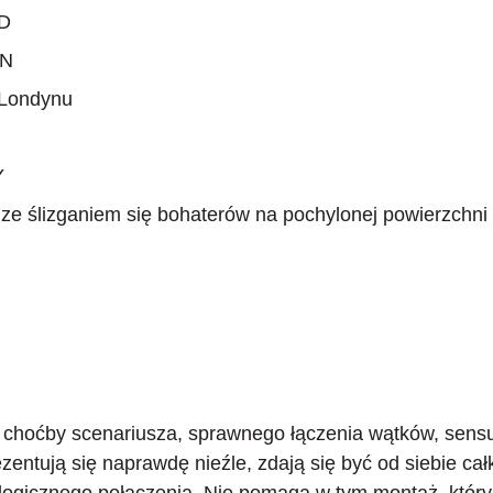
XD
IN
 Londynu
Y
ze ślizganiem się bohaterów na pochylonej powierzchni
t choćby scenariusza, sprawnego łączenia wątków, sens
entują się naprawdę nieźle, zdają się być od siebie ca