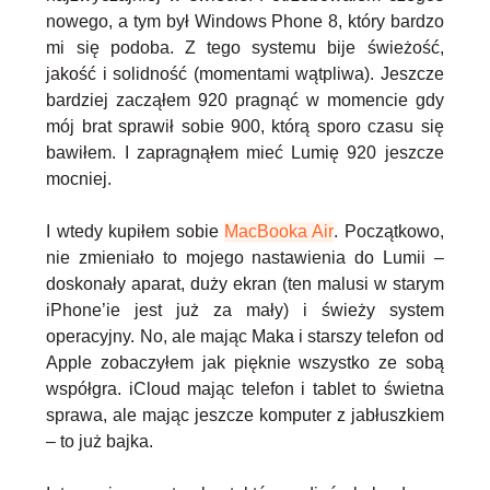
nowego, a tym był Windows Phone 8, który bardzo
mi się podoba. Z tego systemu bije świeżość,
jakość i solidność (momentami wątpliwa). Jeszcze
bardziej zacząłem 920 pragnąć w momencie gdy
mój brat sprawił sobie 900, którą sporo czasu się
bawiłem. I zapragnąłem mieć Lumię 920 jeszcze
mocniej.
I wtedy kupiłem sobie
MacBooka Air
. Początkowo,
nie zmieniało to mojego nastawienia do Lumii –
doskonały aparat, duży ekran (ten malusi w starym
iPhone’ie jest już za mały) i świeży system
operacyjny. No, ale mając Maka i starszy telefon od
Apple zobaczyłem jak pięknie wszystko ze sobą
współgra. iCloud mając telefon i tablet to świetna
sprawa, ale mając jeszcze komputer z jabłuszkiem
– to już bajka.