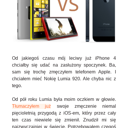
Od jakiegoś czasu mój leciwy już iPhone 4
chciałby się udać na zasłużony spoczynek. Ba,
sam się trochę zmęczyłem telefonem Apple. I
chciałem mieć Nokię Lumia 920. Ale chyba nic z
tego.
Od pół roku Lumia była moim oczkiem w głowie.
Tłumaczyłem już
swoje zmęczenie niemal
pięcioletnią przygodą z iOS-em, który przez cały
ten czas niewiele się zmienił. Znudził mi się
najzwyczajniej w świecie. Potrzebowałem czegoś