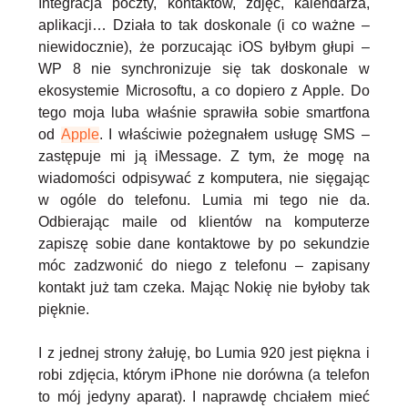
Integracja poczty, kontaktów, zdjęć, kalendarza,
aplikacji… Działa to tak doskonale (i co ważne –
niewidocznie), że porzucając iOS byłbym głupi –
WP 8 nie synchronizuje się tak doskonale w
ekosystemie Microsoftu, a co dopiero z Apple. Do
tego moja luba właśnie sprawiła sobie smartfona
od
Apple
. I właściwie pożegnałem usługę SMS –
zastępuje mi ją iMessage. Z tym, że mogę na
wiadomości odpisywać z komputera, nie sięgając
w ogóle do telefonu. Lumia mi tego nie da.
Odbierając maile od klientów na komputerze
zapiszę sobie dane kontaktowe by po sekundzie
móc zadzwonić do niego z telefonu – zapisany
kontakt już tam czeka. Mając Nokię nie byłoby tak
pięknie.
I z jednej strony żałuję, bo Lumia 920 jest piękna i
robi zdjęcia, którym iPhone nie dorówna (a telefon
to mój jedyny aparat). I naprawdę chciałem mieć