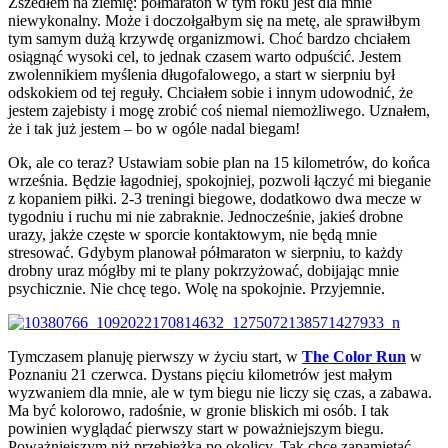
Zszedłem na ziemię: półmaraton w tym roku jest dla mnie
niewykonalny. Może i doczołgałbym się na metę, ale sprawiłbym
tym samym dużą krzywdę organizmowi. Choć bardzo chciałem
osiągnąć wysoki cel, to jednak czasem warto odpuścić. Jestem
zwolennikiem myślenia długofalowego, a start w sierpniu był
odskokiem od tej reguły. Chciałem sobie i innym udowodnić, że
jestem zajebisty i mogę zrobić coś niemal niemożliwego. Uznałem,
że i tak już jestem – bo w ogóle nadal biegam!
Ok, ale co teraz? Ustawiam sobie plan na 15 kilometrów, do końca
września. Będzie łagodniej, spokojniej, pozwoli łączyć mi bieganie
z kopaniem piłki. 2-3 treningi biegowe, dodatkowo dwa mecze w
tygodniu i ruchu mi nie zabraknie. Jednocześnie, jakieś drobne
urazy, jakże częste w sporcie kontaktowym, nie będą mnie
stresować. Gdybym planował półmaraton w sierpniu, to każdy
drobny uraz mógłby mi te plany pokrzyżować, dobijając mnie
psychicznie. Nie chcę tego. Wolę na spokojnie. Przyjemnie.
Tymczasem planuję pierwszy w życiu start, w
The Color Run
w
Poznaniu 21 czerwca. Dystans pięciu kilometrów jest małym
wyzwaniem dla mnie, ale w tym biegu nie liczy się czas, a zabawa.
Ma być kolorowo, radośnie, w gronie bliskich mi osób. I tak
powinien wyglądać pierwszy start w poważniejszym biegu.
Poważniejszym niż przebieżka po okolicy. Tak chcę zapamiętać