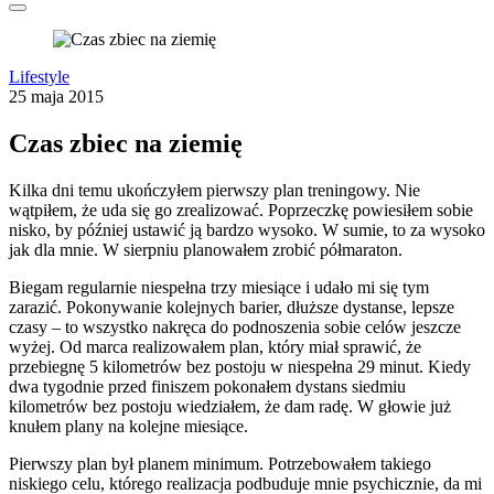
Lifestyle
25 maja 2015
Czas zbiec na ziemię
Kilka dni temu ukończyłem pierwszy plan treningowy. Nie
wątpiłem, że uda się go zrealizować. Poprzeczkę powiesiłem sobie
nisko, by później ustawić ją bardzo wysoko. W sumie, to za wysoko
jak dla mnie. W sierpniu planowałem zrobić półmaraton.
Biegam regularnie niespełna trzy miesiące i udało mi się tym
zarazić. Pokonywanie kolejnych barier, dłuższe dystanse, lepsze
czasy – to wszystko nakręca do podnoszenia sobie celów jeszcze
wyżej. Od marca realizowałem plan, który miał sprawić, że
przebiegnę 5 kilometrów bez postoju w niespełna 29 minut. Kiedy
dwa tygodnie przed finiszem pokonałem dystans siedmiu
kilometrów bez postoju wiedziałem, że dam radę. W głowie już
knułem plany na kolejne miesiące.
Pierwszy plan był planem minimum. Potrzebowałem takiego
niskiego celu, którego realizacja podbuduje mnie psychicznie, da mi