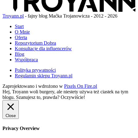
Troyann.pl
- fajny blog Maćka Trojanowicza - 2012 - 2026
Start
O Mnie
Oferta
Repozytorium Dobra
Konsultacje dla influencerów
Blog
Współpraca
Polityka prywatności
Regulamin sklepu Troyann.pl
Zaprojektowano i wdrożono w
Pixels On Fire.pl
Hej, Troyann woli burgery, ale niestety używa też ciastek na tym
blogu. Szanujesz to, prawda?
Oczywiście!
Close
Privacy Overview