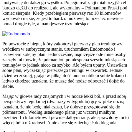
motywację do dalszego wysiłku. Po jego realizacji miał przyjść cel
bardzo ciężki do realizacji, ale wykonalny – Półmaraton Praski pod
koniec sierpnia. Kiedy przebiegłem pierwszy raz 10 kilometrów
wydawało mi się, że jest to bardzo możliwe, to przecież niewiele
ponad drugie tyle, a mam jeszcze trzy miesiące.
Po powrocie z biegu, który zakończył pierwszy plan treningowy
wróciłem w euforycznym stanie, uruchomiłem Endomondo i
ustawiłem kolejny plan. Jednocześnie, mądrzejsze ode mnie osoby
zaczęły mi mówić, że półmaraton po niespełna sześciu miesiącach
treningów to jednak nieco za szybko. Ale byłem uparty. Ustawiłem
sobie plan, wyczekując pierwszego treningu w czwartek. Jednak
dzień wcześniej, grając w piłkę, dość mocno obiłem sobie kolano i
ledwo chodząc uznałem, że muszę dać nodze odpocząć i dojść do
siebie.
Mając w głowie rady znajomych i w nodze lekki ból, a przed sobą
perspektywy regularnej (dwa razy w tygodniu) gry w piłkę nożną
uznałem, że nie będę miał czasu, by dobrze przygotować się do
półmaratonu. Według ustalonego planu już wczoraj miałbym
przebiec 15 kilometrów. I pewnie dałbym radę, ale sprawiłoby mi to
więcej bólu niż radości. A nie chcę się zniechęcić do biegania.