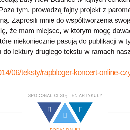
 Poza tym, prowadzą fajny projekt z parom
ną. Zaprosili mnie do współtworzenia swoj
się, że mam miejsce, w którym mogę dawa
óre niekoniecznie pasują do publikacji w t
do lektury drugiego tekstu w ramach nasz
014/06/teksty/rapbloger-koncert-online-cz
SPODOBAŁ CI SIĘ TEN ARTYKUŁ?
PODAJ DALEJ