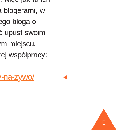
a blogerami, w
ego bloga o
ć upust swoim
ym miejscu.
ej współpracy:
y-na-zywo/