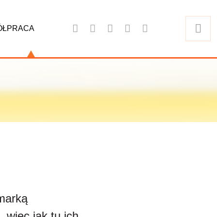
ÓŁPRACA
marką
 więc jak tu ich