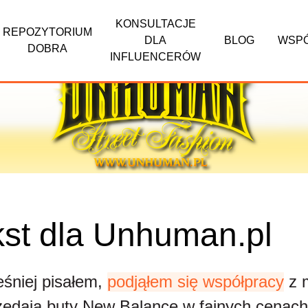
KONSULTACJE
REPOZYTORIUM
DLA
BLOG
WSP
DOBRA
INFLUENCERÓW
kst dla Unhuman.pl
śniej pisałem,
podjąłem się współpracy
z 
zedają buty New Balance w fajnych cenach,