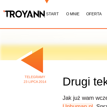
START
O MNIE
OFERTA
TELEGRAMY
Drugi te
23 LIPCA 2014
Jak już wam wcze
Unhuman.pl
. Spr