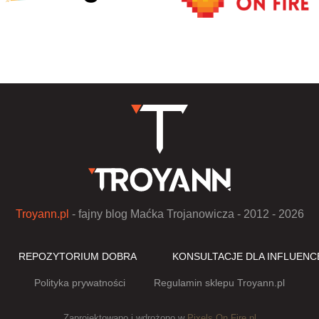
Troyann.pl
- fajny blog Maćka Trojanowicza - 2012 - 2026
REPOZYTORIUM DOBRA
KONSULTACJE DLA INFLUEN
Polityka prywatności
Regulamin sklepu Troyann.pl
Zaprojektowano i wdrożono w
Pixels On Fire.pl