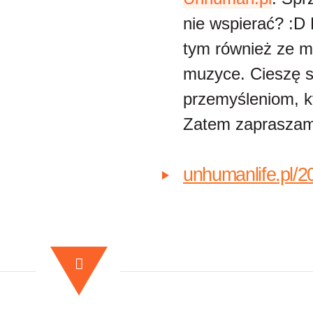
nie wspierać? :D
tym również ze m
muzyce. Cieszę 
przemyśleniom, kt
Zatem zapraszam 
unhumanlife.pl/2