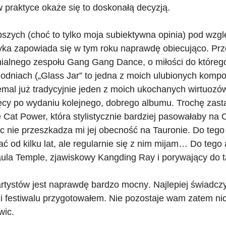
w praktyce okaże się to doskonałą decyzją.
bszych (choć to tylko moja subiektywna opinia) pod wz
a zapowiada się w tym roku naprawdę obiecująco
. Pr
nialnego zespołu Gang Gang Dance, o miłości do które
godniach („Glass Jar” to jedna z moich ulubionych kompozy
emal już tradycyjnie jeden z moich ukochanych wirtuozów 
sięcy po wydaniu kolejnego, dobrego albumu. Trochę zas
Cat Power, która stylistycznie bardziej pasowałaby na Off
ęc nie przeszkadza mi jej obecność na Tauronie. Do tego
ać od kilku lat, ale regularnie się z nim mijam… Do tego
i Paula Temple, zjawiskowy Kangding Ray i porywający 
rtystów jest naprawdę bardzo mocny
. Najlepiej świadczy
ji festiwalu przygotowałem. Nie pozostaje wam zatem nic
wic.