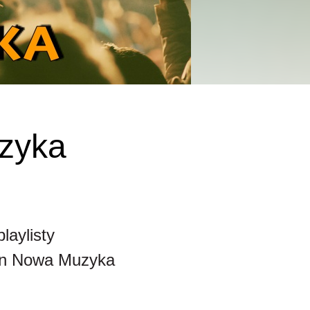
uzyka
laylisty
ron Nowa Muzyka