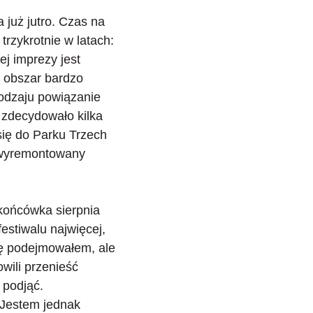
a już jutro. Czas na
trzykrotnie w latach:
j imprezy jest
o
obszar bardzo
rodzaju powiązanie
 zdecydowało kilka
 się do Parku Trzech
a wyremontowany
 końcówka sierpnia
festiwalu najwięcej,
ię podejmowałem, ale
owili
przenieść
 podjąć.
. Jestem jednak