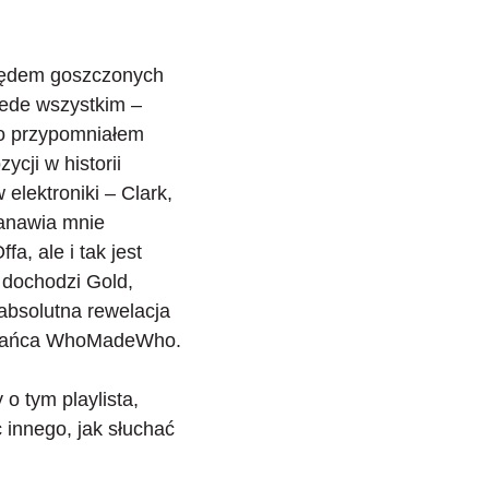
ględem goszczonych
zede wszystkim –
go przypomniałem
cji w historii
elektroniki – Clark,
tanawia mnie
a, ale i tak jest
 dochodzi Gold,
 absolutna rewelacja
do tańca WhoMadeWho.
 o tym playlista,
 innego, jak słuchać