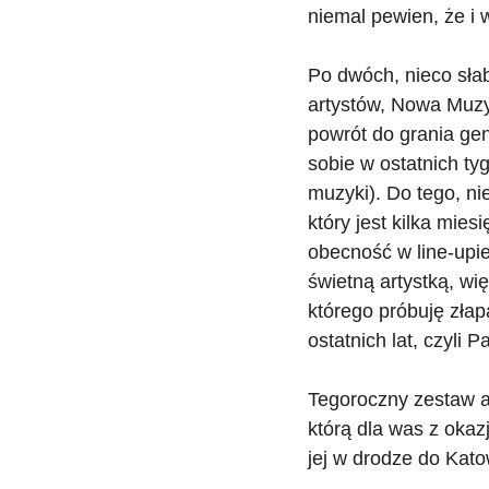
niemal pewien, że i 
Po dwóch, nieco sła
artystów,
Nowa Muzyk
powrót do grania ge
sobie w ostatnich ty
muzyki). Do tego, ni
który jest kilka mie
obecność w line-upie 
świetną artystką, wi
którego próbuję złap
ostatnich lat, czyl
Tegoroczny zestaw a
którą dla was z okaz
jej w drodze do Kato