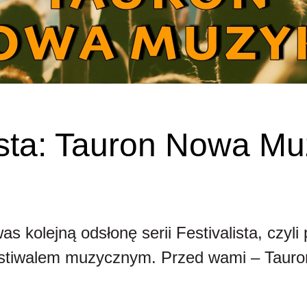
ista: Tauron Nowa M
s kolejną odsłonę serii Festivalista, czyli p
festiwalem muzycznym. Przed wami – Tau