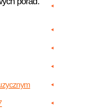
wych porad.
 muzycznym
7