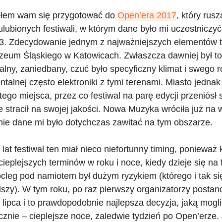
łem wam się przygotować do
Open’era 2017
, który rusz
ulubionych festiwali, w którym dane było mi uczestniczyć 
3. Zdecydowanie jednym z najważniejszych elementów te
Muzeum Śląskiego w Katowicach. Zwłaszcza dawniej był t
ialny, zaniedbany, czuć było specyficzny klimat i swego 
talnej często elektroniki z tymi terenami
. Miasto jednak
 tego miejsca, przez co festiwal na parę edycji przeniósł
e stracił na swojej jakości. Nowa Muzyka wróciła już n
nie dane mi było dotychczas zawitać na tym obszarze.
 lat festiwal ten miał nieco niefortunny timing, ponieważ
cieplejszych terminów w roku i noce, kiedy dzieje się na 
ocleg pod namiotem był dużym ryzykiem (którego i tak s
szy). W tym roku, po raz pierwszy organizatorzy postan
 lipca
i to prawdopodobnie najlepsza decyzja, jaką mogli
cznie – cieplejsze noce, zaledwie tydzień po Open’erze