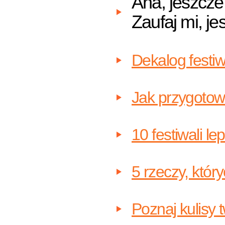
Aha, jeszcze
Zaufaj mi, j
Dekalog festi
Jak przygotow
10 festiwali l
5 rzeczy, któr
Poznaj kulisy 