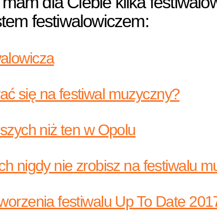
 mam dla Ciebie kilka festiwalo
estem festiwalowiczem:
walowicza
ać się na festiwal muzyczny?
epszych niż ten w Opolu
ych nigdy nie zrobisz na festiwalu
tworzenia festiwalu Up To Date 201