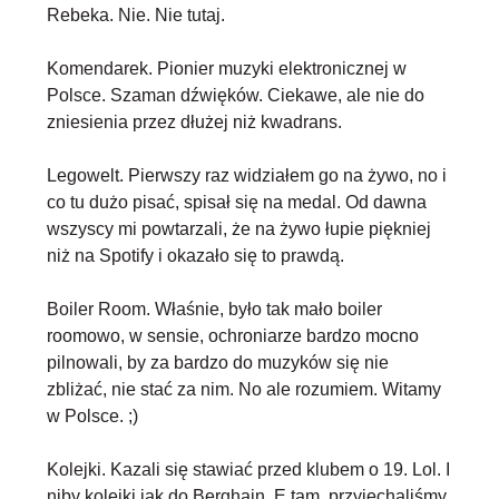
Rebeka
. Nie. Nie tutaj.
Komendarek
. Pionier muzyki elektronicznej w
Polsce. Szaman dźwięków. Ciekawe, ale nie do
zniesienia przez dłużej niż kwadrans.
Legowelt
. Pierwszy raz widziałem go na żywo, no i
co tu dużo pisać, spisał się na medal. Od dawna
wszyscy mi powtarzali, że na żywo łupie piękniej
niż na Spotify i okazało się to prawdą.
Boiler Room
. Właśnie, było tak mało boiler
roomowo, w sensie, ochroniarze bardzo mocno
pilnowali, by za bardzo do muzyków się nie
zbliżać, nie stać za nim. No ale rozumiem. Witamy
w Polsce. ;)
Kolejki
. Kazali się stawiać przed klubem o 19. Lol. I
niby kolejki jak do Berghain. E tam, przyjechaliśmy